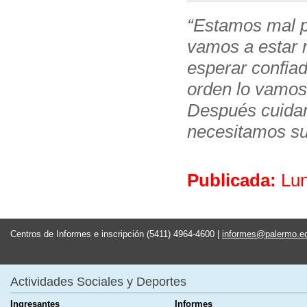
“Estamos mal p
vamos a estar 
esperar confia
orden lo vamos
Después cuidam
necesitamos su
Publicada:
Lun
Centros de Informes e inscripción (5411) 4964-4600 |
informes@palermo.e
Actividades Sociales y Deportes
Ingresantes
Informes