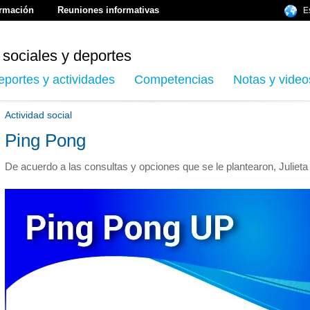
ormación
Reuniones informativas
E
 sociales y deportes
eportes y actividades
Competencias
Notas y video
Actividad social
Ping Pong
De acuerdo a las consultas y opciones que se le plantearon, Julieta