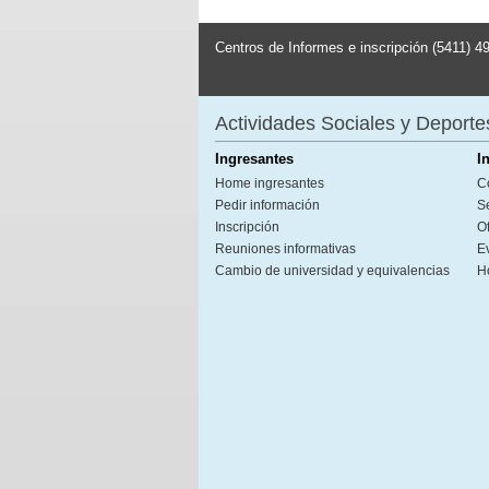
Centros de Informes e inscripción (5411) 4
Actividades Sociales y Deporte
Ingresantes
I
Home ingresantes
C
Pedir información
S
Inscripción
Of
Reuniones informativas
E
Cambio de universidad y equivalencias
H