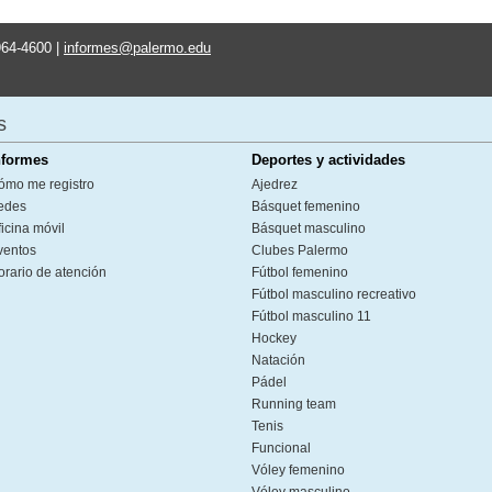
964-4600 |
informes@palermo.edu
s
nformes
Deportes y actividades
ómo me registro
Ajedrez
edes
Básquet femenino
icina móvil
Básquet masculino
ventos
Clubes Palermo
orario de atención
Fútbol femenino
Fútbol masculino recreativo
Fútbol masculino 11
Hockey
Natación
Pádel
Running team
Tenis
Funcional
Vóley femenino