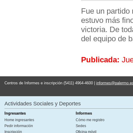
Fue un partido
estuvo más fino
victoria. De to
del equipo de b
Publicada:
Ju
Centros de Informes e inscripción (5411) 4964-4600 |
informes@palermo.e
Actividades Sociales y Deportes
Ingresantes
Informes
Home ingresantes
Cómo me registro
Pedir información
Sedes
Inscripción
Oficina móvil