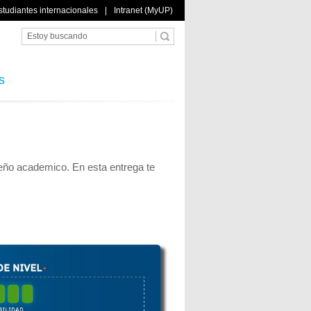
studiantes internacionales
|
Intranet (MyUP)
s
ño academico. En esta entrega te