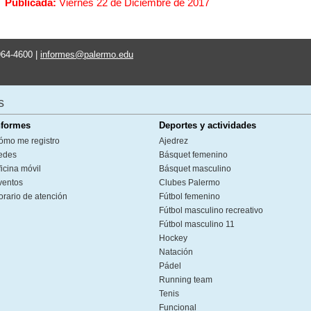
Publicada:
Viernes 22 de Diciembre de 2017
964-4600 |
informes@palermo.edu
s
nformes
Deportes y actividades
ómo me registro
Ajedrez
edes
Básquet femenino
icina móvil
Básquet masculino
ventos
Clubes Palermo
orario de atención
Fútbol femenino
Fútbol masculino recreativo
Fútbol masculino 11
Hockey
Natación
Pádel
Running team
Tenis
Funcional