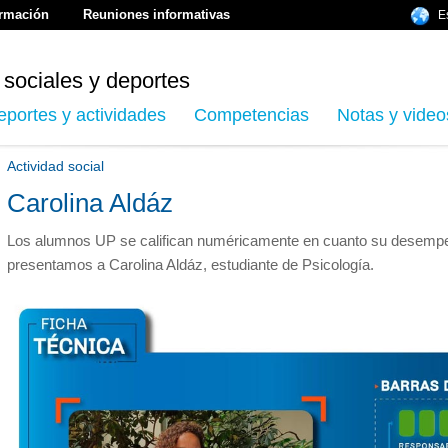
ormación
Reuniones informativas
E
 sociales y deportes
eportes y actividades
Competencias
Notas y video
Actividad social
Carolina Aldáz
Los alumnos UP se califican numéricamente en cuanto su desempe
presentamos a Carolina Aldáz, estudiante de Psicología.