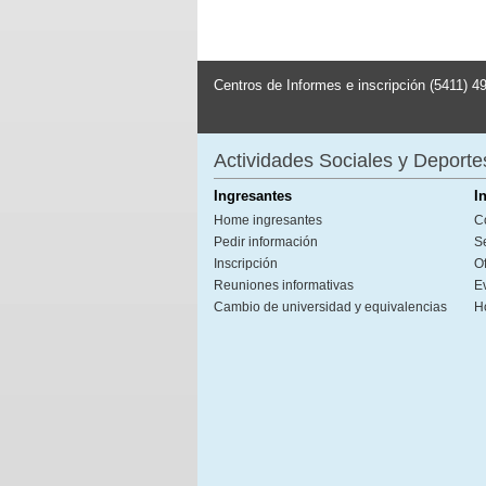
Centros de Informes e inscripción (5411) 4
Actividades Sociales y Deporte
Ingresantes
I
Home ingresantes
C
Pedir información
S
Inscripción
Of
Reuniones informativas
E
Cambio de universidad y equivalencias
H