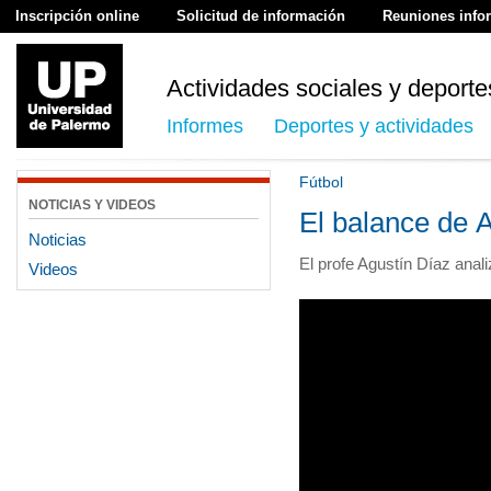
Inscripción online
Solicitud de información
Reuniones info
Actividades sociales y deporte
Informes
Deportes y actividades
Fútbol
NOTICIAS Y VIDEOS
El balance de 
Noticias
El profe Agustín Díaz anal
Videos