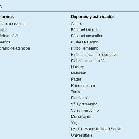
s
nformes
Deportes y actividades
ómo me registro
Ajedrez
edes
Básquet femenino
icina móvil
Básquet masculino
ventos
Clubes Palermo
orario de atención
Fútbol femenino
Fútbol masculino recreativo
Fútbol masculino 11
Hockey
Natación
Pádel
Running team
Tenis
Funcional
Vóley femenino
Vóley masculino
Musculación
Yoga
RSU. Responsabilidad Social
Universitaria