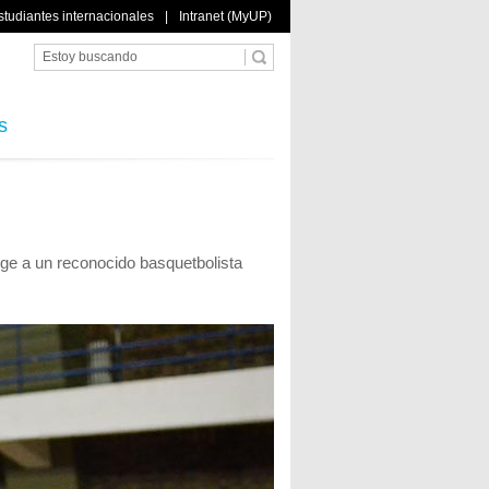
studiantes internacionales
|
Intranet (MyUP)
s
lige a un reconocido basquetbolista