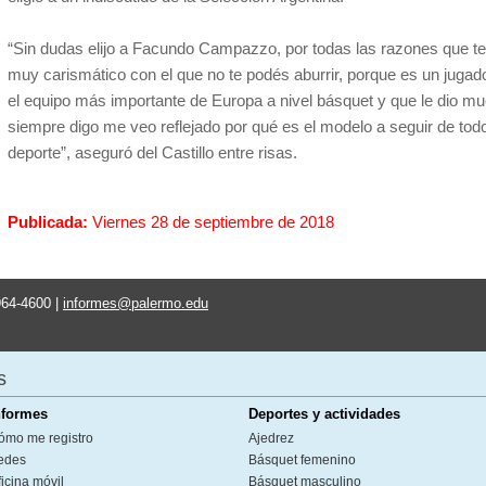
“Sin dudas elijo a Facundo Campazzo, por todas las razones que te
muy carismático con el que no te podés aburrir, porque es un juga
el equipo más importante de Europa a nivel básquet y que le dio m
siempre digo me veo reflejado por qué es el modelo a seguir de todo
deporte”, aseguró del Castillo entre risas.
Publicada:
Viernes 28 de septiembre de 2018
964-4600 |
informes@palermo.edu
s
nformes
Deportes y actividades
ómo me registro
Ajedrez
edes
Básquet femenino
icina móvil
Básquet masculino