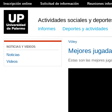
Inscripción online
Solicitud de información
Reuniones info
Actividades sociales y deporte
Informes
Deportes y actividades
Vóley
NOTICIAS Y VIDEOS
Mejores jugad
Noticias
Estas son las mejores jug
Videos