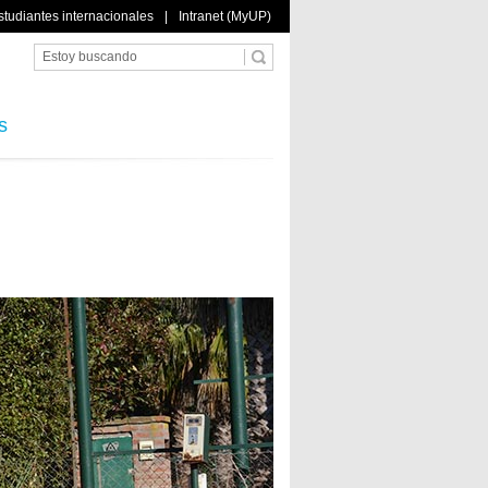
studiantes internacionales
|
Intranet (MyUP)
s