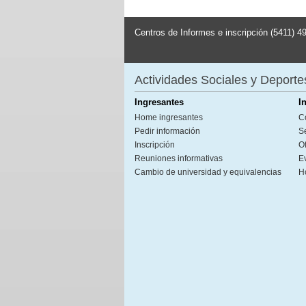
Centros de Informes e inscripción (5411) 4
Actividades Sociales y Deporte
Ingresantes
I
Home ingresantes
C
Pedir información
S
Inscripción
Of
Reuniones informativas
E
Cambio de universidad y equivalencias
H