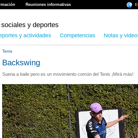
ormación
Reuniones informativas
E
 sociales y deportes
eportes y actividades
Competencias
Notas y video
Tenis
Backswing
Suena a baile pero es un movimiento común del Tenis ¡Mirá más!