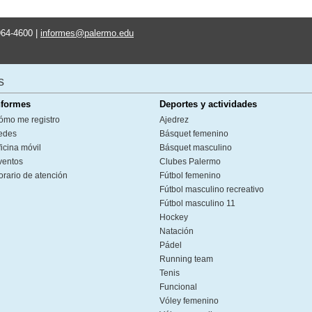
964-4600 |
informes@palermo.edu
s
nformes
Deportes y actividades
ómo me registro
Ajedrez
edes
Básquet femenino
icina móvil
Básquet masculino
ventos
Clubes Palermo
orario de atención
Fútbol femenino
Fútbol masculino recreativo
Fútbol masculino 11
Hockey
Natación
Pádel
Running team
Tenis
Funcional
Vóley femenino