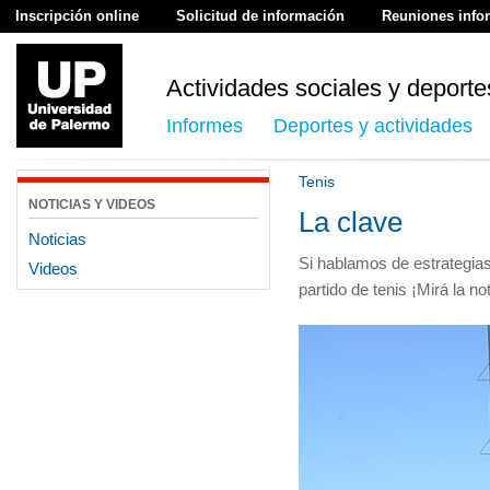
Inscripción online
Solicitud de información
Reuniones info
Actividades sociales y deporte
Informes
Deportes y actividades
Tenis
NOTICIAS Y VIDEOS
La clave
Noticias
Si hablamos de estrategia
Videos
partido de tenis ¡Mirá la no