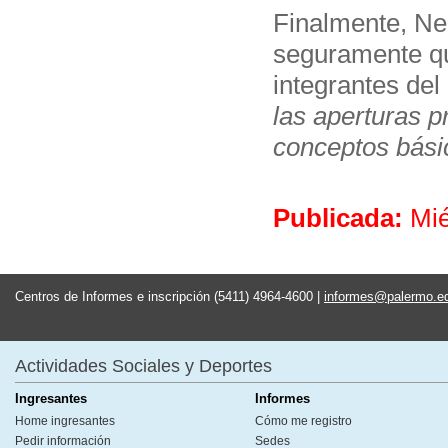
Finalmente, Ner
seguramente qu
integrantes del
las aperturas p
conceptos bási
Publicada:
Mié
Centros de Informes e inscripción (5411) 4964-4600 |
informes@palermo.e
Actividades Sociales y Deportes
Ingresantes
Informes
Home ingresantes
Cómo me registro
Pedir información
Sedes