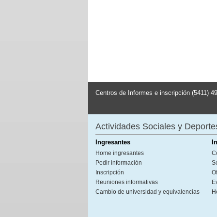
Centros de Informes e inscripción (5411) 4
Actividades Sociales y Deporte
Ingresantes
I
Home ingresantes
C
Pedir información
S
Inscripción
Of
Reuniones informativas
E
Cambio de universidad y equivalencias
H