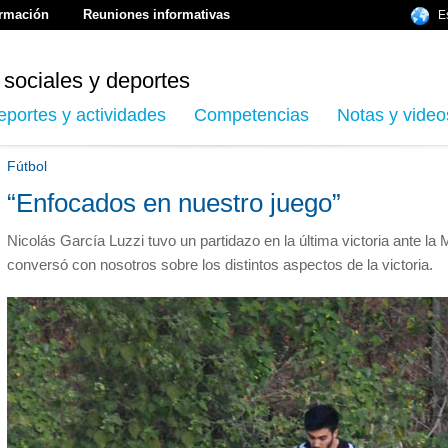
ormación
Reuniones informativas
E
 sociales y deportes
eportes y actividades
Competencias
Notas y video
Fútbol
“Enfocados en nuestro juego”
Nicolás García Luzzi tuvo un partidazo en la última victoria ante la 
conversó con nosotros sobre los distintos aspectos de la victoria.