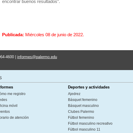
encontrar buenos resultados”.
Publicada:
Miércoles 08 de junio de 2022.
964-4600 |
informes@palermo.edu
s
nformes
Deportes y actividades
ómo me registro
Ajedrez
edes
Básquet femenino
icina móvil
Básquet masculino
ventos
Clubes Palermo
orario de atención
Fútbol femenino
Fútbol masculino recreativo
Fútbol masculino 11