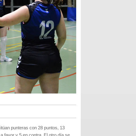
túan punteras con 28 puntos, 13
 favor y 5 en contra. El otro día se