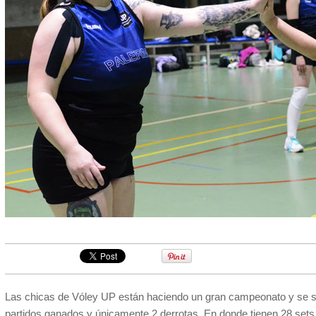
Las chicas de Vóley UP están haciendo un gran campeonato y se si
partidos ganados y únicamente 2 derrotas. En donde tienen 28 sets a