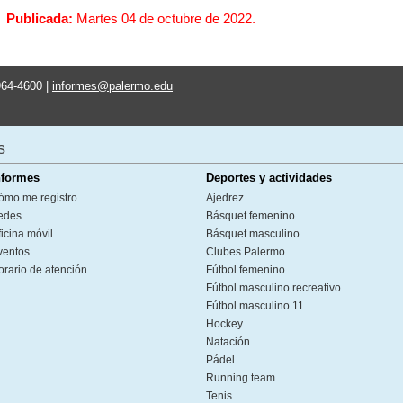
Publicada:
Martes 04 de octubre de 2022.
964-4600 |
informes@palermo.edu
s
nformes
Deportes y actividades
ómo me registro
Ajedrez
edes
Básquet femenino
icina móvil
Básquet masculino
ventos
Clubes Palermo
orario de atención
Fútbol femenino
Fútbol masculino recreativo
Fútbol masculino 11
Hockey
Natación
Pádel
Running team
Tenis