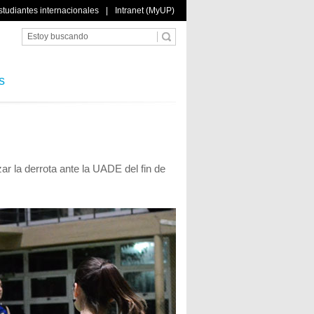
studiantes internacionales
|
Intranet (MyUP)
s
r la derrota ante la UADE del fin de