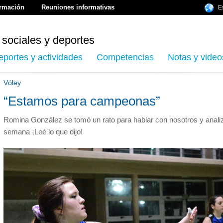
ormación
Reuniones informativas
E
 sociales y deportes
eportes y actividades
Competencias
Notas y video
Vóley
“Estamos para campeonas”
Romina González se tomó un rato para hablar con nosotros y analiza
semana ¡Leé lo que dijo!