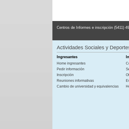
Centros de Informes e inscripción (5411) 4
Actividades Sociales y Deporte
Ingresantes
I
Home ingresantes
C
Pedir información
S
Inscripción
Of
Reuniones informativas
E
Cambio de universidad y equivalencias
H