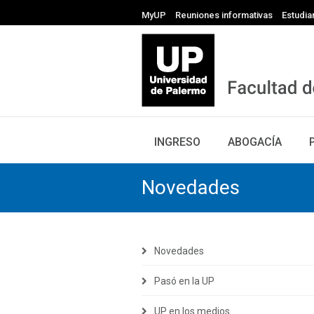
MyUP
Reuniones informativas
Estudia
INGRESO
ABOGACÍA
Novedades
Novedades
Pasó en la UP
UP en los medios