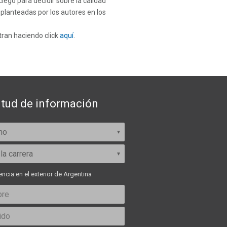
iego para decidir sobre la calidad
s planteadas por los autores en los
tran haciendo click
aquí
.
itud de información
ncia en el exterior de Argentina