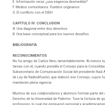
E. Información veraz ¿una exigencia desmedida?
F. Medios comunitarios. Pueblos originarios
G. El conflicto con el SIDH
CAPÍTULO IV: CONCLUSION
A. Una diagonal entre dos derechos
B. Una base conceptual para los nuevos desafíos
BIBLIOGRAFÍA
RECONOCIMIENTOS
No fui amigo de Carlos Nino; lamentablemente. Al menos tu
tareas con él; cuando presidía el Consejo para la Consolida
Subsecretario de Comunicación Social del presidente Raúl Al
de Ley de Radiodifusión, que elaboró ese Consejo, cuyos fu
mantienen plena vigencia.
Muchos de sus colaboradores y alumnos forman parte del c
Derecho de la Universidad de Palermo. Tuve la fortuna de q
profesores; lo cual me enriqueció personal y académicamen