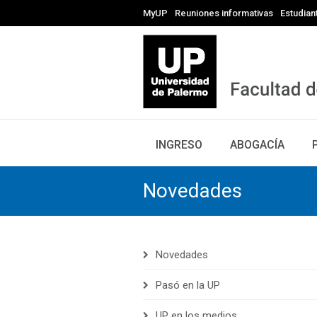
MyUP
Reuniones informativas
Estudian
INGRESO
ABOGACÍA
Novedades
Novedades
Pasó en la UP
UP en los medios