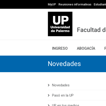
MyUP
Reuniones informativas
Estudian
INGRESO
ABOGACÍA
Novedades
Novedades
Pasó en la UP
UP en los medios