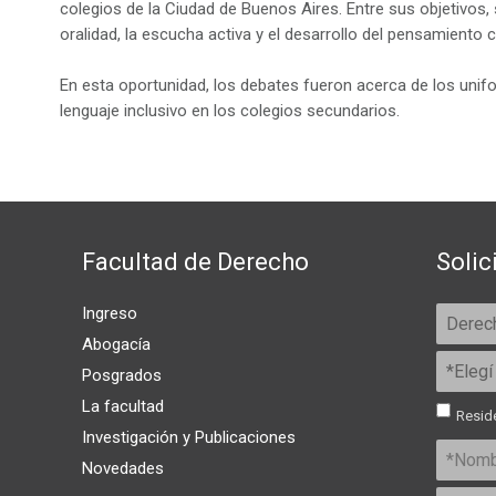
colegios de la Ciudad de Buenos Aires. Entre sus objetivos, 
oralidad, la escucha activa y el desarrollo del pensamiento cr
En esta oportunidad, los debates fueron acerca de los unif
lenguaje inclusivo en los colegios secundarios.
Facultad de Derecho
Solic
Ingreso
Abogacía
Posgrados
La facultad
Reside
Investigación y Publicaciones
Novedades