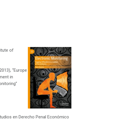
itute of
2013), “Europe
hment in
onitoring”
studios en Derecho Penal Económico