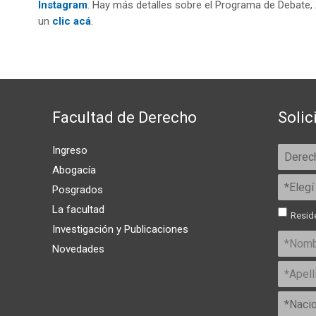
Instagram
. Hay más detalles sobre el Programa de Debate
un
clic acá
.
Facultad de Derecho
Solic
Ingreso
Abogacía
Posgrados
La facultad
Reside
Investigación y Publicaciones
Novedades