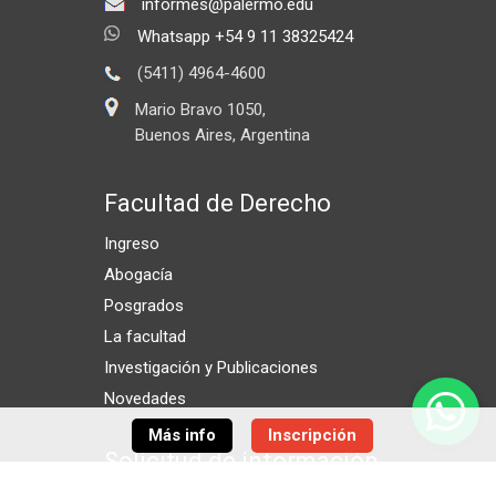
informes@palermo.edu
Whatsapp +54 9 11 38325424
(5411) 4964-4600
Mario Bravo 1050,
Buenos Aires, Argentina
Facultad de Derecho
Ingreso
Abogacía
Posgrados
La facultad
Investigación y Publicaciones
Novedades
Más info
Inscripción
Solicitud de información