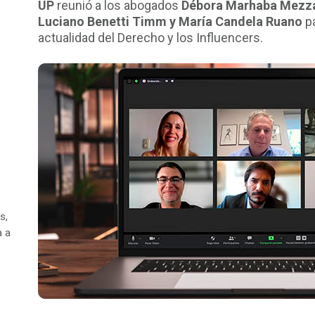
UP
reunió a los abogados
Débora Marhaba Mezza
Luciano Benetti Timm y María Candela Ruano
pa
actualidad del Derecho y los Influencers.
s,
a a