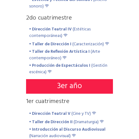
sonoro)
2
do cuatrimestre
• Dirección Teatral IV
(Estéticas
contemporáneas)
• Taller de Dirección I
(Caracterización)
• Taller de Reflexión Artística I
(Arte
contemporáneo)
• Producción de Espectáculos I
(Gestión
escénica)
3
er año
1
er cuatrimestre
• Dirección Teatral V
(Cine y TV)
• Taller de Dirección II
(Dramaturgia)
• Introducción al Discurso Audiovisual
(Narración audiovisual)