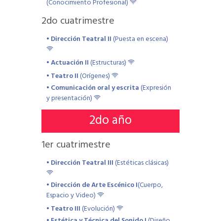
(Conocimiento Profesional)
2
do cuatrimestre
• Dirección Teatral II
(Puesta en escena)
• Actuación II
(Estructuras)
• Teatro II
(Orígenes)
• Comunicación oral y escrita
(Expresión
y presentación)
2
do año
1
er cuatrimestre
• Dirección Teatral III
(Estéticas clásicas)
• Dirección de Arte Escénico I
(Cuerpo,
Espacio y Video)
• Teatro III
(Evolución)
• Estética y Técnica del Sonido I
(Diseño