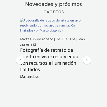
Novedades y próximos
eventos
Martes 25 de agosto | De 10 a 13 hs | Jean
Jaurés 932
Fotografía de retrato de
artista en vivo: resolviendo
3 hs |
Martes 11 
con recursos e iluminación
Videocon
limitados
a un
ESTUD
Masterclass
urante
Ciclo Web