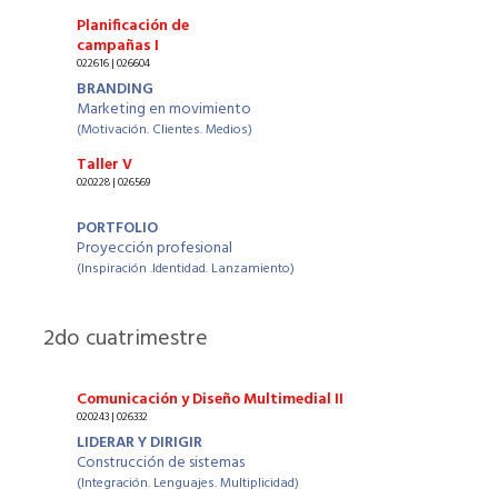
Planificación de
campañas I
022616 | 026604
BRANDING
Marketing en movimiento
(Motivación. Clientes. Medios)
Taller V
020228 | 026569
PORTFOLIO
Proyección profesional
(Inspiración .Identidad. Lanzamiento)
2
do cuatrimestre
Comunicación y Diseño Multimedial II
020243 | 026332
LIDERAR Y DIRIGIR
Construcción de sistemas
(Integración. Lenguajes. Multiplicidad)