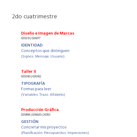
2
do cuatrimestre
Diseño e Imagen de Marcas
020233 | 026077
IDENTIDAD
Conceptos que distinguen
(Signos. Mensaje. Usuario)
Taller II
020240 | 026182
TIPOGRAFÍA
Formas para leer
(Variables. Trazo. Alfabeto)
Producción Gráfica
020494 | 026643 | 26183
GESTIÓN
Concretar mis proyectos
(Planificación. Presupuestos. Impresiones)