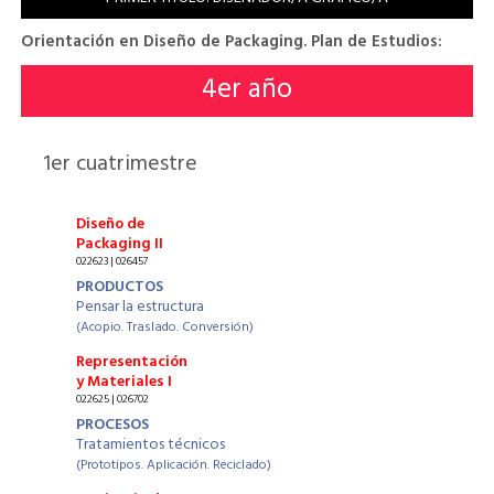
Orientación en Diseño de Packaging. Plan de Estudios:
4
er año
1
er cuatrimestre
Diseño de
Packaging II
022623 | 026457
PRODUCTOS
Pensar la estructura
(Acopio. Traslado. Conversión)
Representación
y Materiales I
022625 | 026702
PROCESOS
Tratamientos técnicos
(Prototipos. Aplicación. Reciclado)