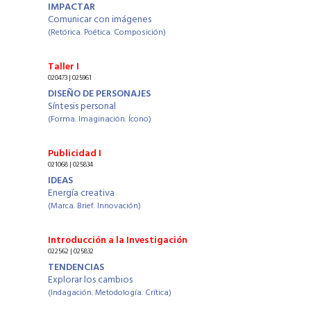
IMPACTAR
Comunicar con imágenes
(Retórica. Poética. Composición)
Taller I
020473 | 025961
DISEÑO DE PERSONAJES
Síntesis personal
(Forma. Imaginación. Ícono)
Publicidad I
021068 | 025834
IDEAS
Energía creativa
(Marca. Brief. Innovación)
Introducción a la Investigación
022562 | 025832
TENDENCIAS
Explorar los cambios
(Indagación. Metodología. Crítica)