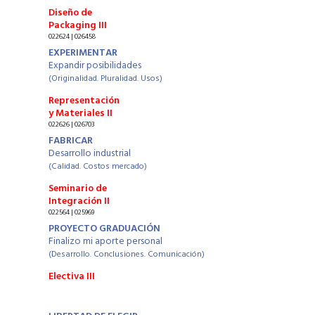
Diseño de
Packaging III
022624 | 026458
EXPERIMENTAR
Expandir posibilidades
(Originalidad. Pluralidad. Usos)
Representación
y Materiales II
022626 | 026703
FABRICAR
Desarrollo industrial
(Calidad. Costos mercado)
Seminario de
Integración II
022564 | 025969
PROYECTO GRADUACIÓN
Finalizo mi aporte personal
(Desarrollo. Conclusiones. Comunicación)
Electiva III