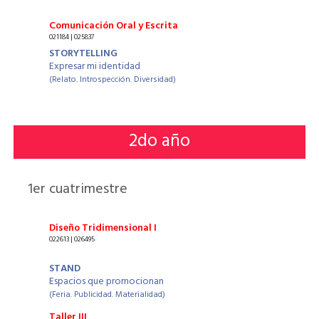
Comunicación Oral y Escrita
021184 | 025837
STORYTELLING
Expresar mi identidad
(Relato. Introspección. Diversidad)
2
do año
1
er cuatrimestre
Diseño Tridimensional I
022613 | 026495
STAND
Espacios que promocionan
(Feria. Publicidad. Materialidad)
Taller III