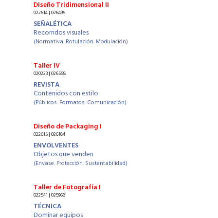
Diseño Tridimensional II
022614 | 026496
SEÑALÉTICA
Recorridos visuales
(Normativa. Rotulación. Modulación)
Taller IV
020223 | 026568
REVISTA
Contenidos con estilo
(Públicos. Formatos. Comunicación)
Diseño de Packaging I
022615 | 026184
ENVOLVENTES
Objetos que venden
(Envase. Protección. Sustentabilidad)
Taller de Fotografía I
022541 | 025968
TÉCNICA
Dominar equipos