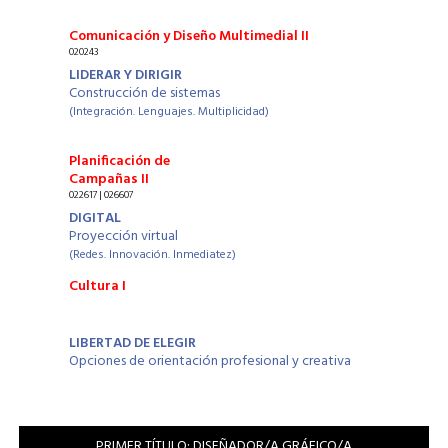
Comunicación y Diseño Multimedial II
020243
LIDERAR Y DIRIGIR
Construcción de sistemas
(Integración. Lenguajes. Multiplicidad)
Planificación de
Campañas II
022617 | 026607
DIGITAL
Proyección virtual
(Redes. Innovación. Inmediatez)
Cultura I
LIBERTAD DE ELEGIR
Opciones de orientación profesional y creativa
PRIMER TÍTULO: DISEÑADOR/A GRÁFICO/A