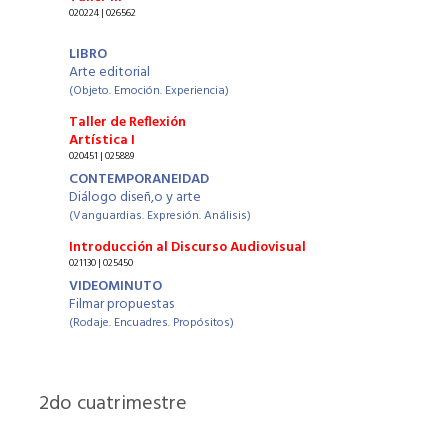
020224 | 026562
LIBRO
Arte editorial
(Objeto. Emoción. Experiencia)
Taller de Reflexión
Artística I
020451 | 025889
CONTEMPORANEIDAD
Diálogo diseñ,o y arte
(Vanguardias. Expresión. Análisis)
Introducción al Discurso Audiovisual
021130 | 025450
VIDEOMINUTO
Filmar propuestas
(Rodaje. Encuadres. Propósitos)
2
do cuatrimestre