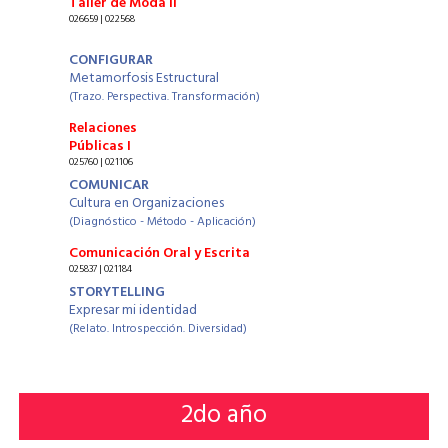
Taller de Moda II
026659 | 022568
CONFIGURAR
Metamorfosis Estructural
(Trazo. Perspectiva. Transformación)
Relaciones
Públicas I
025760 | 021106
COMUNICAR
Cultura en Organizaciones
(Diagnóstico - Método - Aplicación)
Comunicación Oral y Escrita
025837 | 021184
STORYTELLING
Expresar mi identidad
(Relato. Introspección. Diversidad)
2
do año