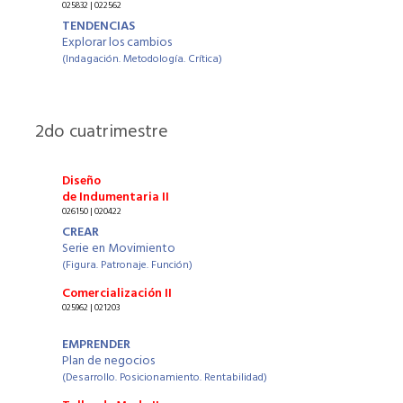
025832 | 022562
TENDENCIAS
Explorar los cambios
(Indagación. Metodología. Crítica)
2
do cuatrimestre
Diseño
de Indumentaria II
026150 | 020422
CREAR
Serie en Movimiento
(Figura. Patronaje. Función)
Comercialización II
025962 | 021203
EMPRENDER
Plan de negocios
(Desarrollo. Posicionamiento. Rentabilidad)