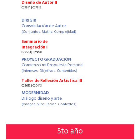
Diseño de Autor II
027814 | 027815
DIRIGIR
Consolidación de Autor
(Conjuntos. Matriz. Complejidad)
Seminario de
Integración I
022563 | 025890
PROYECTO GRADUACIÓN
Comienzo mi Propuesta Personal
(Intereses. Objetivos. Contenidos)
Taller de Reflexión Artística III
026619 | 020443
MODERNIDAD
Diálogo diseño y arte
(Imagen. Vinculación. Contextos)
5
to año