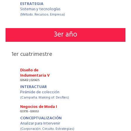
ESTRATEGIA
Sistemas y tecnologías
(Método. Recursos. Empresa)
3
er año
1
er cuatrimestre
Diseño de
Indumentaria V
026432 | 020425
INTERACTUAR
Pirámide de colección
(Campaña. Making of. Desfiles)
Negocios de Moda I
023735 - 026553
CONCEPTUALIZACIÓN
Analizar para Intervenir
(Corporación. Circuito. Estrategias)