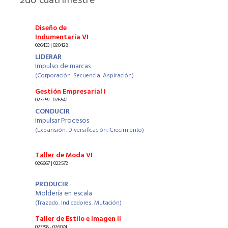
2
do cuatrimestre
Diseño de
Indumentaria VI
026433 | 020428
LIDERAR
Impulso de marcas
(Corporación. Secuencia. Aspiración)
Gestión Empresarial I
023259 - 026541
CONDUCIR
Impulsar Procesos
(Expansión. Diversificación. Crecimiento)
Taller de Moda VI
026667 | 022572
PRODUCIR
Moldería en escala
(Trazado. Indicadores. Mutación)
Taller de Estilo e Imagen II
023398 - 026074