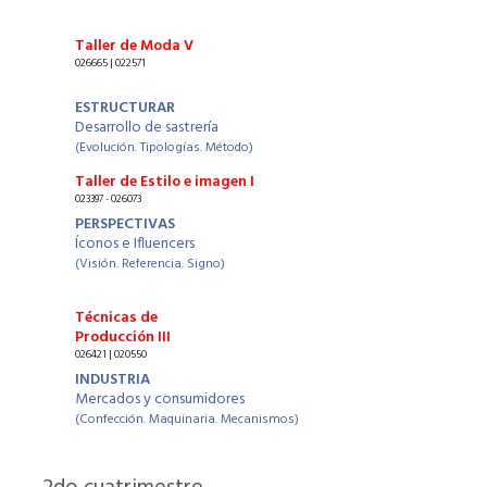
Taller de Moda V
026665 | 022571
ESTRUCTURAR
Desarrollo de sastrería
(Evolución. Tipologías. Método)
Taller de Estilo e imagen I
023397 - 026073
PERSPECTIVAS
Íconos e Ifluencers
(Visión. Referencia. Signo)
Técnicas de
Producción III
026421 | 020550
INDUSTRIA
Mercados y consumidores
(Confección. Maquinaria. Mecanismos)