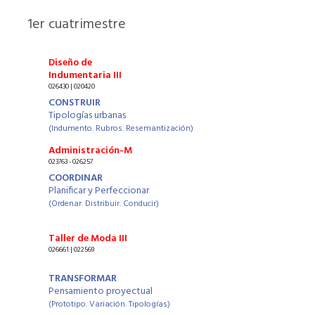
1
er cuatrimestre
Diseño de
Indumentaria III
026430 | 020420
CONSTRUIR
Tipologías urbanas
(Indumento. Rubros. Resemantización)
Administración-M
023763 - 026257
COORDINAR
Planificar y Perfeccionar
(Ordenar. Distribuir. Conducir)
Taller de Moda III
026661 | 022569
TRANSFORMAR
Pensamiento proyectual
(Prototipo. Variación. Tipologías)