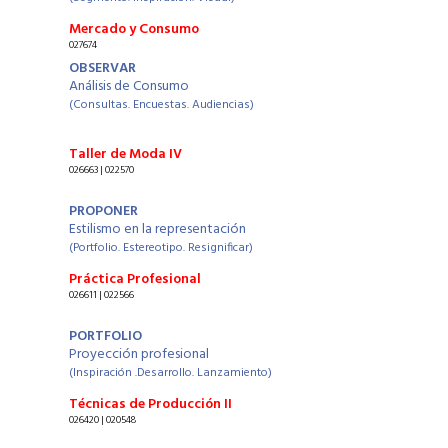
Mercado y Consumo
027674
OBSERVAR
Análisis de Consumo
(Consultas. Encuestas. Audiencias)
Taller de Moda IV
026663 | 022570
PROPONER
Estilismo en la representación
(Portfolio. Estereotipo. Resignificar)
Práctica Profesional
026611 | 022566
PORTFOLIO
Proyección profesional
(Inspiración .Desarrollo. Lanzamiento)
Técnicas de Producción II
026420 | 020548