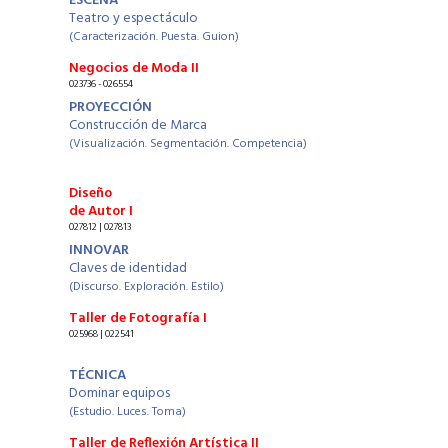
ESCENA
Teatro y espectáculo
(Caracterización. Puesta. Guion)
Negocios de Moda II
023736 - 026554
PROYECCIÓN
Construcción de Marca
(Visualización. Segmentación. Competencia)
Diseño
de Autor I
027812 | 027813
INNOVAR
Claves de identidad
(Discurso. Exploración. Estilo)
Taller de Fotografía I
025968 | 022541
TÉCNICA
Dominar equipos
(Estudio. Luces. Toma)
Taller de Reflexión Artística II