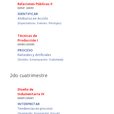
Relaciones Públicas II
020537 - 026701
IDENTIFICAR
Atributos en Acción
(Expectativas. Valores. Prestigio)
Técnicas de
Producción I
026185 | 020545
PROCESO
Naturales y Artificiales
(Textiles. Estampación. Viabilidad)
2
do cuatrimestre
Diseño de
Indumentaria IV
026431 | 020421
INTERPRETAR
Tendencias en proceso
(Segmento. Inspiración. Visual)