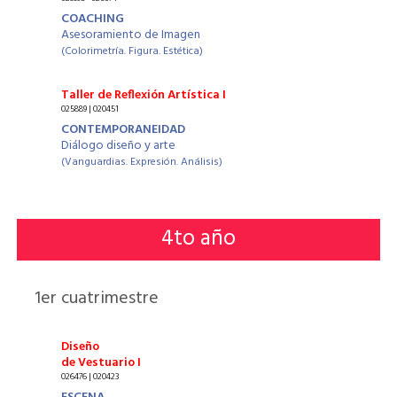
COACHING
Asesoramiento de Imagen
(Colorimetría. Figura. Estética)
Taller de Reflexión Artística I
025889 | 020451
CONTEMPORANEIDAD
Diálogo diseño y arte
(Vanguardias. Expresión. Análisis)
4
to año
1
er cuatrimestre
Diseño
de Vestuario I
026476 | 020423