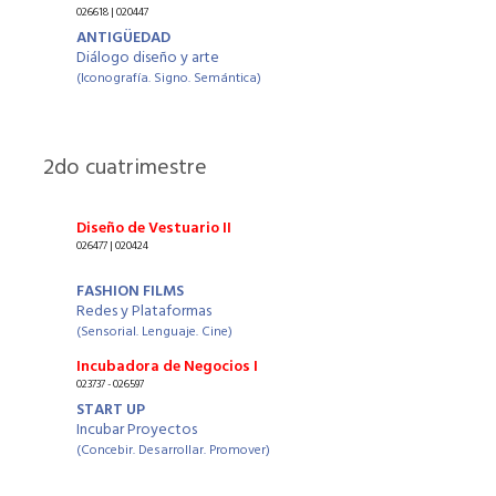
026618 | 020447
ANTIGÜEDAD
Diálogo diseño y arte
(Iconografía. Signo. Semántica)
2
do cuatrimestre
Diseño de Vestuario II
026477 | 020424
FASHION FILMS
Redes y Plataformas
(Sensorial. Lenguaje. Cine)
Incubadora de Negocios I
023737 - 026597
START UP
Incubar Proyectos
(Concebir. Desarrollar. Promover)