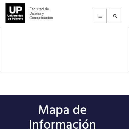
Facultad de
Información
Diseño y
Comunicación
Mapa de
Información