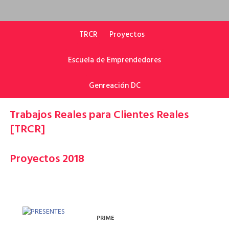
TRCR
Proyectos
Escuela de Emprendedores
Genreación DC
Trabajos Reales para Clientes Reales
[TRCR]
Proyectos 2018
PRIME