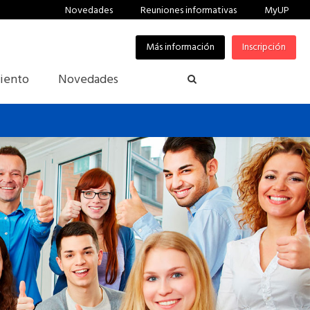
Novedades
Reuniones informativas
MyUP
Más información
Inscripción
iento
Novedades