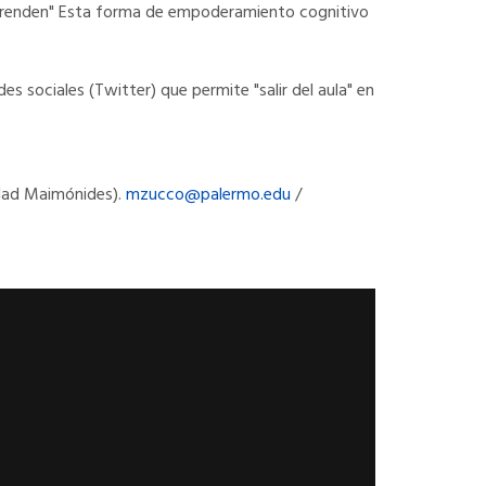
aprenden" Esta forma de empoderamiento cognitivo
es sociales (Twitter) que permite "salir del aula" en
idad Maimónides).
mzucco@palermo.edu
/