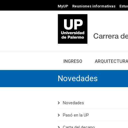
MyUP
Reuniones informativas
Estu
INGRESO
ARQUITECTUR
Novedades
Novedades
Pasó en la UP
Carta del decano