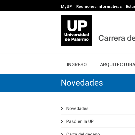
MyUP
Reuniones informativas
Estu
INGRESO
ARQUITECTUR
Novedades
Novedades
Pasó en la UP
Carta del decano