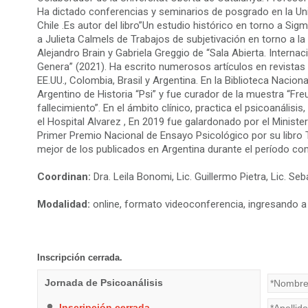
Ha dictado conferencias y seminarios de posgrado en la Uni
Chile .Es autor del libro”Un estudio histórico en torno a Si
a Julieta Calmels de Trabajos de subjetivación en torno a la 
Alejandro Brain y Gabriela Greggio de “Sala Abierta. Interna
Genera” (2021). Ha escrito numerosos artículos en revistas
EE.UU., Colombia, Brasil y Argentina. En la Biblioteca Nacion
Argentino de Historia “Psi” y fue curador de la muestra “Fr
fallecimiento”. En el ámbito clínico, practica el psicoanális
el Hospital Alvarez , En 2019 fue galardonado por el Ministe
Primer Premio Nacional de Ensayo Psicológico por su libro 
mejor de los publicados en Argentina durante el período co
Coordinan:
Dra. Leila Bonomi, Lic. Guillermo Pietra, Lic. Seb
Modalidad:
online, formato videoconferencia, ingresando a tr