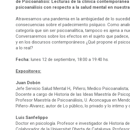
de Psicoanálisis: Lecturas de la clínica contemporánea 
psicoanálisis con respecto a la salud mental en nuestr
Atravesamos una pandemia en la ambigüedad de lo sucedid
consecuencias sobre el padecimiento psíquico. Como anali
categoría que sin ser psicoanalítica, tampoco es ajena a nu
Conversaremos sobre los efectos en el sujeto que padece, la
y en los discursos contemporáneos ¿Qué propone el psicoan
a lo real?
Fecha:
lunes 12 de septiembre, 18:00 a 19:40 hs.
Expositores:
Juan Dobón
Jefe Servicio Salud Mental H,. Piñero; Medico Psicoanalista;
Docente a cargo de Historia de las Ideas Maestría de Psicop
Profesor Maestría de Psicoanálisis, U. Aconcagua en Mendo
Piñero-Alvarez; autor de Lo público, lo privado y lo intimo y o
Luis Sanfelippo
Doctor en psicología. Profesor e investigador de Historia d
Colaborador de la Universitat Oberta de Catalunya. Profesor