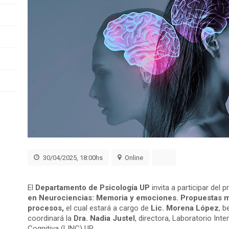
30/04/2025, 18:00hs
Online
El
Departamento de Psicología UP
invita a participar del 
en Neurociencias: Memoria y emociones. Propuestas m
procesos,
el cual estará a cargo de
Lic. Morena López
, b
coordinará la
Dra. Nadia Justel
, directora, Laboratorio Inte
Cognitiva (LINC) UP.