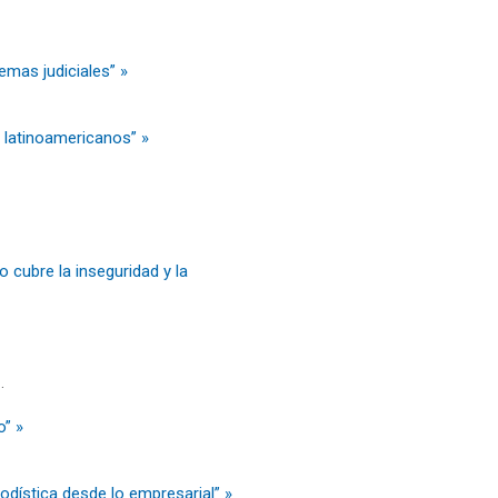
emas judiciales” »
 latinoamericanos” »
o cubre la inseguridad y la
.
o” »
odística desde lo empresarial” »