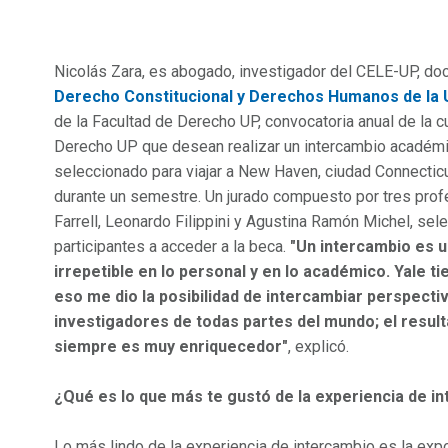
Nicolás Zara, es abogado, investigador del CELE-UP, do
Derecho Constitucional y Derechos Humanos de la
de la Facultad de Derecho UP, convocatoria anual de la c
Derecho UP que desean realizar un intercambio académi
seleccionado para viajar a New Haven, ciudad Connecticu
durante un semestre. Un jurado compuesto por tres prof
Farrell, Leonardo Filippini y Agustina Ramón Michel, sel
participantes a acceder a la beca.
"Un intercambio es u
irrepetible en lo personal y en lo académico. Yale 
eso me dio la posibilidad de intercambiar perspecti
investigadores de todas partes del mundo; el resul
siempre es muy enriquecedor"
, explicó.
¿Qué es lo que más te gustó de la experiencia de i
Lo más lindo de la experiencia de intercambio es la exp