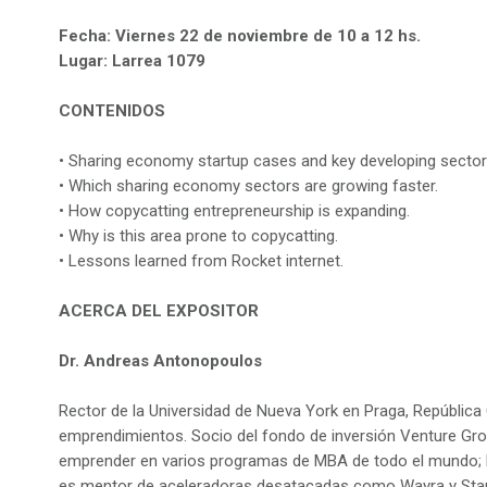
Fecha: Viernes 22 de noviembre de 10 a 12 hs.
Lugar: Larrea 1079
CONTENIDOS
• Sharing economy startup cases and key developing sector
• Which sharing economy sectors are growing faster.
• How copycatting entrepreneurship is expanding.
• Why is this area prone to copycatting.
• Lessons learned from Rocket internet.
ACERCA DEL EXPOSITOR
Dr. Andreas Antonopoulos
Rector de la Universidad de Nueva York en Praga, República
emprendimientos. Socio del fondo de inversión Venture Gr
emprender en varios programas de MBA de todo el mundo; b
es mentor de aceleradoras desatacadas como Wayra y Startu