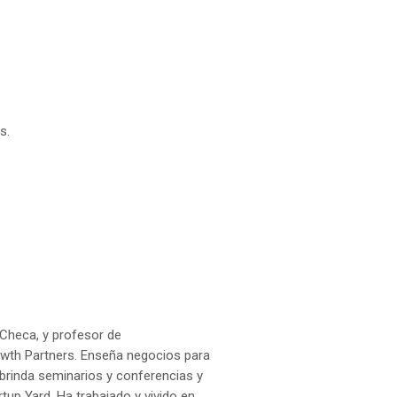
s.
 Checa, y profesor de
owth Partners. Enseña negocios para
rinda seminarios y conferencias y
p Yard. Ha trabajado y vivido en