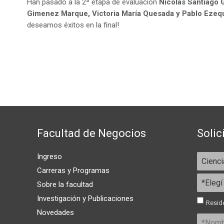
Han pasado a la 2ª etapa de evaluación
Nicolás Santiago Ga
Gimenez Marque, Victoria María Quesada y Pablo Ezequ
deseamos éxitos en la final!
Facultad de Negocios
Solic
Ingreso
Carreras y Programas
Sobre la facultad
Investigación y Publicaciones
Reside
Novedades