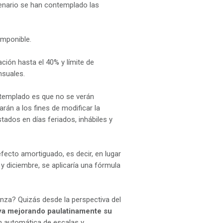
cenario se han contemplado las
imponible.
ción hasta el 40% y límite de
nsuales.
ntemplado es que no se verán
rán a los fines de modificar la
stados en días feriados, inhábiles y
fecto amortiguado, es decir, en lugar
y diciembre, se aplicaría una fórmula
canza? Quizás desde la perspectiva del
ya mejorando paulatinamente su
 automática de escalas y