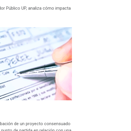
dor Público UP, analiza cómo impacta
.
robación de un proyecto consensuado
n punto de partida en relación con una