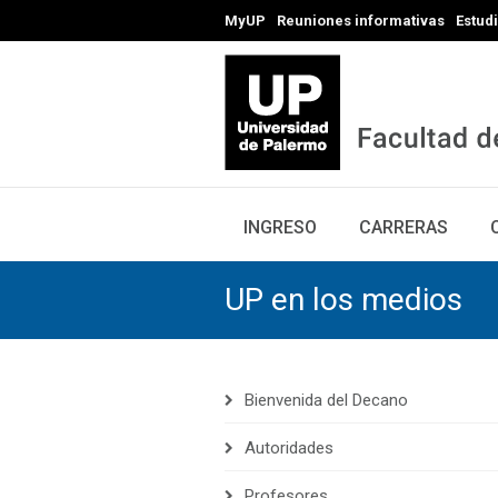
MyUP
Reuniones informativas
Estud
INGRESO
CARRERAS
UP en los medios
Bienvenida del Decano
Autoridades
Profesores