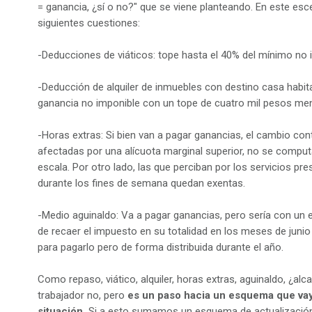
= ganancia, ¿sí o no?" que se viene planteando. En este es
siguientes cuestiones:
-Deducciones de viáticos: tope hasta el 40% del mínimo no 
-Deducción de alquiler de inmuebles con destino casa habita
ganancia no imponible con un tope de cuatro mil pesos me
-Horas extras: Si bien van a pagar ganancias, el cambio co
afectadas por una alícuota marginal superior, no se computa
escala. Por otro lado, las que perciban por los servicios pre
durante los fines de semana quedan exentas.
-Medio aguinaldo: Va a pagar ganancias, pero sería con un e
de recaer el impuesto en su totalidad en los meses de junio 
para pagarlo pero de forma distribuida durante el año.
Como repaso, viático, alquiler, horas extras, aguinaldo, ¿al
trabajador no, pero
es un paso hacia un esquema que va
situación.
Si a esto sumamos un esquema de actualización