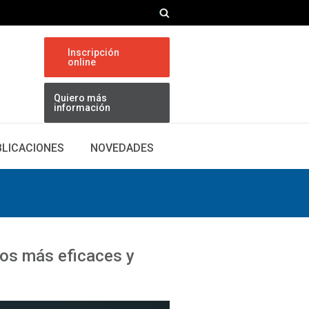
Inscripción
online
Quiero más
información
BLICACIONES
NOVEDADES
sos más eficaces y