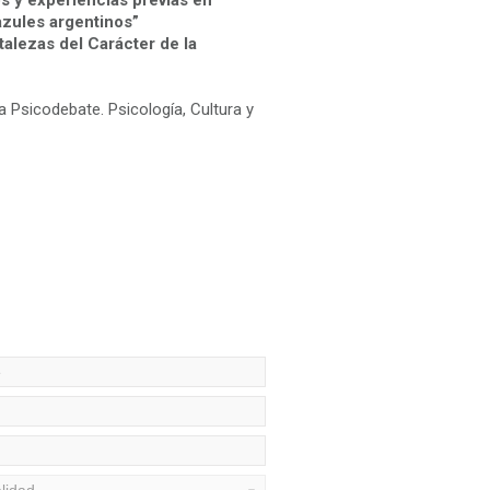
s y experiencias previas en
azules argentinos”
talezas del Carácter de la
a Psicodebate. Psicología, Cultura y