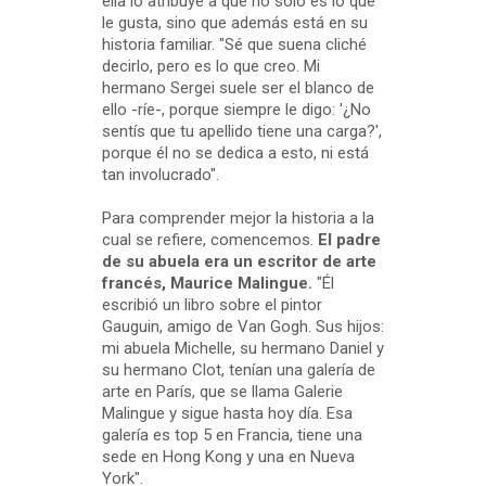
ella lo atribuye a que no sólo es lo que
le gusta, sino que además está en su
historia familiar. "Sé que suena cliché
decirlo, pero es lo que creo. Mi
hermano Sergei suele ser el blanco de
ello -ríe-, porque siempre le digo: '¿No
sentís que tu apellido tiene una carga?',
porque él no se dedica a esto, ni está
tan involucrado".
Para comprender mejor la historia a la
cual se refiere, comencemos.
El padre
de su abuela era un escritor de arte
francés, Maurice Malingue.
"Él
escribió un libro sobre el pintor
Gauguin, amigo de Van Gogh. Sus hijos:
mi abuela Michelle, su hermano Daniel y
su hermano Clot, tenían una galería de
arte en París, que se llama Galerie
Malingue y sigue hasta hoy día. Esa
galería es top 5 en Francia, tiene una
sede en Hong Kong y una en Nueva
York".