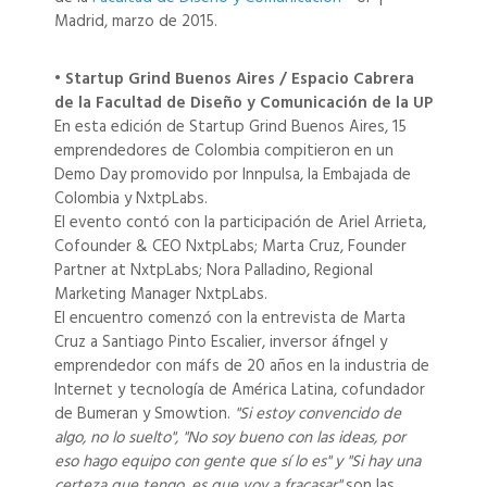
Madrid, marzo de 2015.
• Startup Grind Buenos Aires / Espacio Cabrera
de la Facultad de Diseño y Comunicación de la UP
En esta edición de Startup Grind Buenos Aires, 15
emprendedores de Colombia compitieron en un
Demo Day promovido por Innpulsa, la Embajada de
Colombia y NxtpLabs.
El evento contó con la participación de Ariel Arrieta,
Cofounder & CEO NxtpLabs; Marta Cruz, Founder
Partner at NxtpLabs; Nora Palladino, Regional
Marketing Manager NxtpLabs.
El encuentro comenzó con la entrevista de Marta
Cruz a Santiago Pinto Escalier, inversor áfngel y
emprendedor con máfs de 20 años en la industria de
Internet y tecnología de América Latina, cofundador
de Bumeran y Smowtion.
"Si estoy convencido de
algo, no lo suelto", "No soy bueno con las ideas, por
eso hago equipo con gente que sí lo es" y "Si hay una
certeza que tengo, es que voy a fracasar"
son las