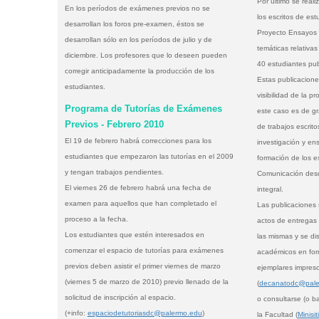
Por último se reali
En los períodos de exámenes previos no se
los escritos de est
desarrollan los foros pre-examen, éstos se
Proyecto Ensayos
desarrollan sólo en los períodos de julio y de
temáticas relativas
diciembre. Los profesores que lo deseen pueden
40 estudiantes pub
corregir anticipadamente la producción de los
Estas publicacione
estudiantes.
visibilidad de la p
Programa de Tutorías de Exámenes
este caso es de gr
Previos - Febrero 2010
de trabajos escrito
El 19 de febrero habrá correcciones para los
investigación y en
estudiantes que empezaron las tutorías en el 2009
formación de los e
y tengan trabajos pendientes.
Comunicación desde
El viernes 26 de febrero habrá una fecha de
integral.
examen para aquellos que han completado el
Las publicaciones 
proceso a la fecha.
actos de entregas
Los estudiantes que estén interesados en
las mismas y se dis
comenzar el espacio de tutorías para exámenes
académicos en form
previos deben asistir el primer viernes de marzo
ejemplares impreso
(viernes 5 de marzo de 2010) previo llenado de la
(
decanatodc@pale
solicitud de inscripción al espacio.
o consultarse (o ba
(+info:
espaciodetutoriasdc@palermo.edu
)
la Facultad (
Minisi