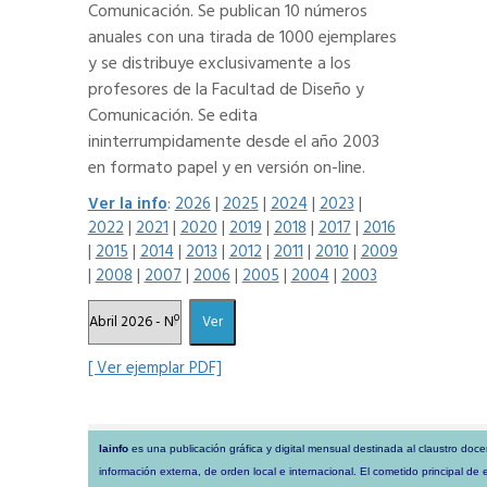
Comunicación. Se publican 10 números
anuales con una tirada de 1000 ejemplares
y se distribuye exclusivamente a los
profesores de la Facultad de Diseño y
Comunicación. Se edita
ininterrumpidamente desde el año 2003
en formato papel y en versión on-line.
Ver la info
:
2026
|
2025
|
2024
|
2023
|
2022
|
2021
|
2020
|
2019
|
2018
|
2017
|
2016
|
2015
|
2014
|
2013
|
2012
|
2011
|
2010
|
2009
|
2008
|
2007
|
2006
|
2005
|
2004
|
2003
[ Ver ejemplar PDF]
lainfo
es una publicación gráfica y digital mensual destinada al claustro doc
información externa, de orden local e internacional. El cometido principal de