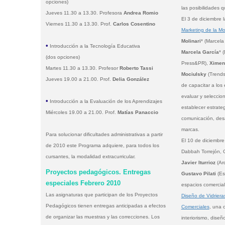
opciones)
las posibilidades q
Jueves 11.30 a 13.30. Profesora
Andrea Romio
El 3 de diciembre l
Viernes 11.30 a 13.30. Prof.
Carlos Cosentino
Marketing de la M
Molinari
* (Marcela
•
Introducción a la Tecnología Educativa
Marcela García
* 
(dos opciones)
Press&PR),
Ximen
Martes 11.30 a 13.30. Profesor
Roberto Tassi
Mociulsky
(Trendsi
Jueves 19.00 a 21.00. Prof.
Delia González
de capacitar a los 
evaluar y seleccio
•
Introducción a la Evaluación de los Aprendizajes
establecer estrate
Miércoles 19.00 a 21.00. Prof.
Matías Panaccio
comunicación, desa
marcas.
Para solucionar dificultades administrativas a partir
El 10 de diciembr
de 2010 este Programa adquiere, para todos los
Dabbah Torrejón, 
cursantes, la modalidad extracurricular.
Javier Iturrioz
(Arq
Proyectos pedagógicos. Entregas
Gustavo Pilati
(Es
especiales Febrero 2010
espacios comercial
Las asignaturas que participan de los Proyectos
Diseño de Vidriera
Pedagógicos tienen entregas anticipadas a efectos
Comerciales
, una 
de organizar las muestras y las correcciones. Los
interiorismo, dise