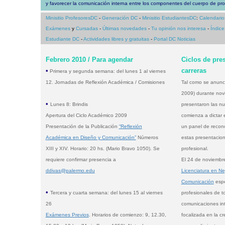
y favorecer la comunicación interna entre los componentes del cuerpo de pr
Minisitio ProfesoresDC
-
Generación DC
-
Minisitio EstudiantesDC
:
Calendari
Exámenes
y
Cursadas
-
Últimas novedades
-
Tu opinión nos interesa
-
Índice
Estudiante DC
-
Actividades libres y gratuitas
-
Portal DC Noticias
Febrero 2010 / Para agendar
Ciclos de pre
•
carreras
Primera y segunda semana: del lunes 1 al viernes
12. Jornadas de Reflexión Académica / Comisiones
Tal como se anunc
2009) durante nov
•
Lunes 8: Brindis
presentaron las nu
Apertura del Ciclo Académico 2009
comienza a dictar
Presentación de la Publicación
“Reflexión
un panel de recon
Académica en Diseño y Comunicación”
Números
estas presentacion
XIII y XIV. Horario: 20 hs. (Mario Bravo 1050). Se
profesional.
requiere confirmar presencia a
El 24 de noviembre
ddivas@palermo.edu
Licenciatura en N
Comunicación
espe
•
Tercera y cuarta semana: del lunes 15 al viernes
profesionales de t
26
comunicaciones in
Exámenes Previos
. Horarios de comienzo: 9, 12.30,
focalizada en la cr