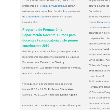
15.30 y 19 hs. (Mario Bravo 1050). Nota: Los
emprendimientos y
profesores de
Fotografía
y
Espectáculo
toman
estuvo a cargo de
exámenes en la sede Jean Jaurés. Los profesores
Consultoría).
de
Creatividad Palermo
lo hacen en la sede
El 26 de noviembre
Ecuador 933.
carrera
Organizaci
para los interesado
Programa de Formación y
organización de to
Capacitación Docente. Cursos para
competencias, circu
docentes / convocatoria ciclo primer
presentaciones dep
cuatrimestre 2010
participaron
Natali
Este Programa es de carácter gratuito para todos
equipo nacional de
los profesores regulares y/o miembros de Equipos
Cinco Yardas),
Ale
Docentes de la Facultad de Diseño y
Clubes de Basquetb
Comunicación. Las ofertas y sus opciones horarias,
José Buscalia
(Pe
para este cuatrimestre son:
comentarista)
El 1º de diciembre
•
Introducción a la Didáctica (dos opciones)
Herrera
(Infobrand 
Martes 11.30 a 13.00. Profesora
Silvia Meza
(C Comunicación) y
Martes 17.00 a 19.00. Profesora
Karina Agadia
se dio a conocer l
dirigida a profesio
•
Introducción a las Estrategias de Enseñanza (dos
desarrollar, desde