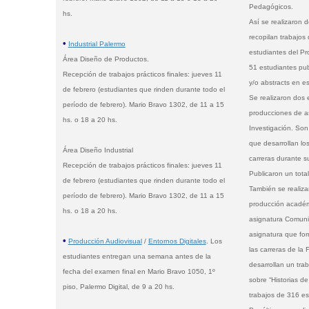
Pedagógicos.
hs.
Así se realizaron d
recopilan trabajos 
•
Industrial Palermo
estudiantes del P
Área Diseño de Productos.
51 estudiantes pub
Recepción de trabajos prácticos finales: jueves 11
y/o abstracts en e
de febrero (estudiantes que rinden durante todo el
Se realizaron dos 
período de febrero). Mario Bravo 1302, de 11 a 15
producciones de as
hs. o 18 a 20 hs.
Investigación. Son
que desarrollan lo
Área Diseño Industrial
carreras durante s
Recepción de trabajos prácticos finales: jueves 11
Publicaron un tota
de febrero (estudiantes que rinden durante todo el
También se realiza
período de febrero). Mario Bravo 1302, de 11 a 15
producción académi
hs. o 18 a 20 hs.
asignatura Comunic
asignatura que for
•
Producción Audiovisual
/
Entornos Digitales
. Los
las carreras de la 
estudiantes entregan una semana antes de la
desarrollan un tra
fecha del examen final en Mario Bravo 1050, 1º
sobre “Historias de
piso, Palermo Digital, de 9 a 20 hs.
trabajos de 316 es