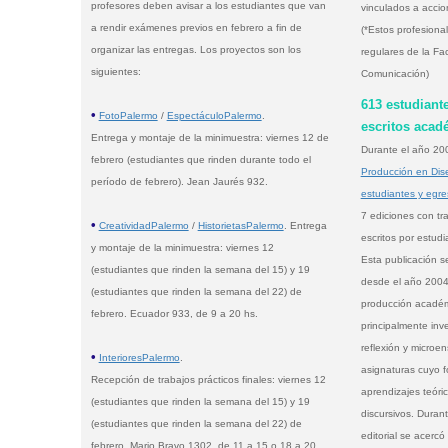
profesores deben avisar a los estudiantes que van
vinculados a accio
a rendir exámenes previos en febrero a fin de
(*Estos profesiona
organizar las entregas. Los proyectos son los
regulares de la Fa
siguientes:
Comunicación)
613 estudiant
•
FotoPalermo
/
EspectáculoPalermo
.
escritos acad
Entrega y montaje de la minimuestra: viernes 12 de
Durante el año 2009
febrero (estudiantes que rinden durante todo el
Producción en Dis
período de febrero). Jean Jaurés 932.
estudiantes y egre
7 ediciones con t
•
CreatividadPalermo
/
HistorietasPalermo
. Entrega
escritos por estudi
y montaje de la minimuestra: viernes 12
Esta publicación s
(estudiantes que rinden la semana del 15) y 19
desde el año 2004 
(estudiantes que rinden la semana del 22) de
producción académ
febrero. Ecuador 933, de 9 a 20 hs.
principalmente inv
reflexión y microen
•
InterioresPalermo
.
asignaturas cuyo f
Recepción de trabajos prácticos finales: viernes 12
aprendizajes teóri
(estudiantes que rinden la semana del 15) y 19
discursivos. Duran
(estudiantes que rinden la semana del 22) de
editorial se acerc
febrero. Mario Bravo 1302, de 11 a 15 o 18 a 20