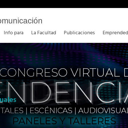
omunicación
Info para
La Facultad
Publicaciones
Emprended
uales