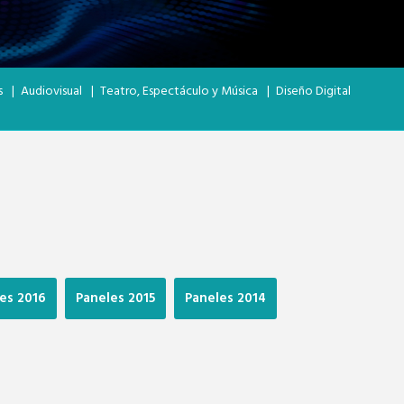
s
|
Audiovisual
|
Teatro, Espectáculo y Música
|
Diseño Digital
es 2016
Paneles 2015
Paneles 2014