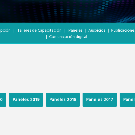
ripción
|
Talleres de Capacitación
|
Paneles
|
Auspicios
|
Publicacione
|
Comunicación digital
20
Paneles 2019
Paneles 2018
Paneles 2017
Panel