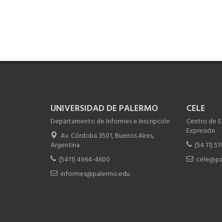
Chateá con Informes
UNIVERSIDAD DE PALERMO
CELE
Departamento de Informes e Inscripción
Centro de E
Expresión
Av. Córdoba 3501, Buenos Aires,
Argentina
(54 11) 5
(5411) 4964-4600
cele@pa
informes@palermo.edu