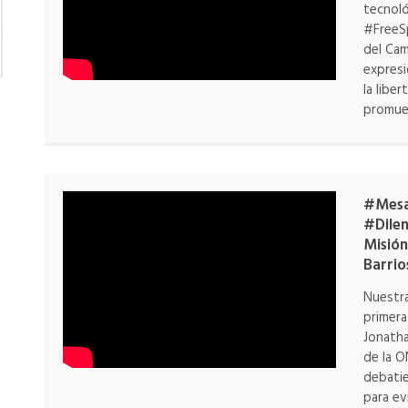
tecnoló
#FreeSp
del Cam
expres
la libe
promue
#MesaC
#Dilem
Misión
Barrio
Nuestr
primera
Jonatha
de la O
debatie
para ev