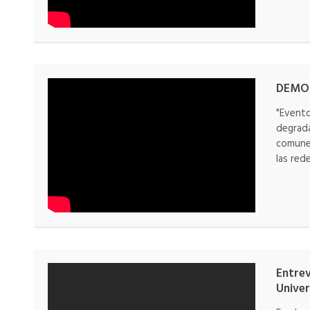
DEMOC
"Evento
degrada
comunes
las red
Entrev
Univer