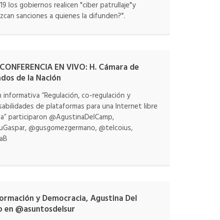
9 los gobiernos realicen "ciber patrullaje"y
zcan sanciones a quienes la difunden?".
CONFERENCIA EN VIVO: H. Cámara de
dos de la Nación
 informativa “Regulación, co-regulación y
abilidades de plataformas para una Internet libre
ta” participaron @AgustinaDelCamp,
uGaspar, @gusgomezgermano, @telcoius,
aB
ormación y Democracia, Agustina Del
 en @asuntosdelsur