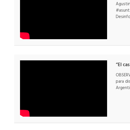
Agustin
#asunto
Desinf
“El ca
OBSERV
para di
Argenti