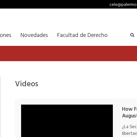
cele@palermo
iones
Novedades
Facultad de Derecho
Videos
How Fr
Augus
¿La Sec
liberta