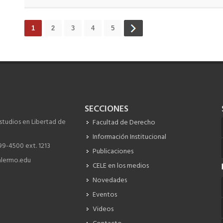
1
2
3
4
5
SECCIONES
studios en Libertad de
Facultad de Derecho
Información Institucional
199-4500 ext. 1213
Publicaciones
lermo.edu
CELE en los medios
Novedades
Eventos
Videos