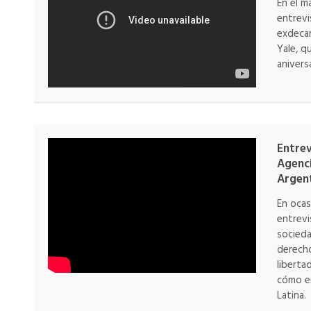
En el m
entrevi
exdecan
Yale, q
aniversa
Entrev
Agenci
Argen
En ocas
entrevi
socieda
derech
liberta
cómo e
Latina.