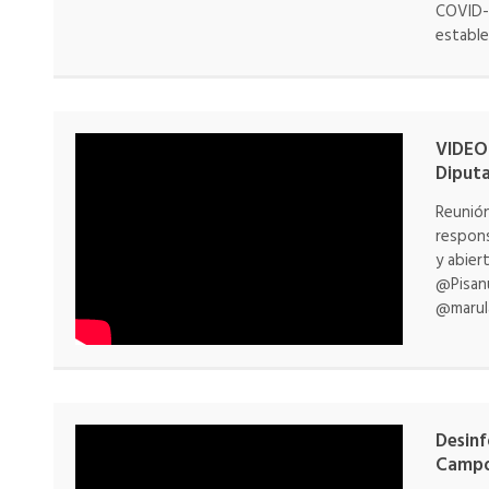
COVID-1
estable
VIDEO
Diputa
Reunión
respons
y abier
@Pisan
@marul
Desinf
Campo