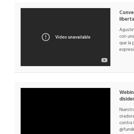
Conver
libert
Agustin
con una
que la 
expresi
Webina
diside
Nuestra
oradora
contra 
@funde