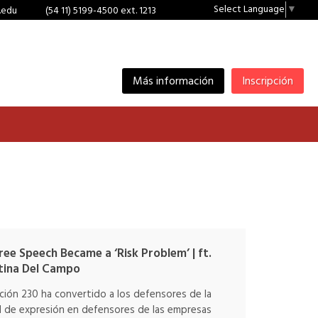
Select Language
▼
.edu
(54 11) 5199-4500 ext. 1213
Más información
Inscripción
ee Speech Became a ‘Risk Problem’ | ft.
tina Del Campo
ción 230 ha convertido a los defensores de la
d de expresión en defensores de las empresas