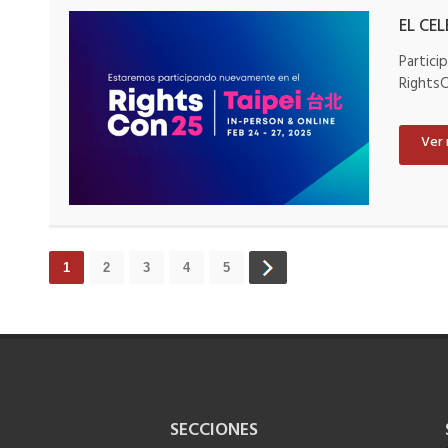
EL CEL
Partici
RightsC
Ver
1
2
3
4
5
SECCIONES