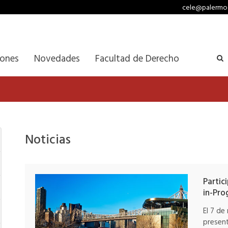
cele@palermo
iones
Novedades
Facultad de Derecho
Noticias
Partic
in-Pro
El 7 de
present