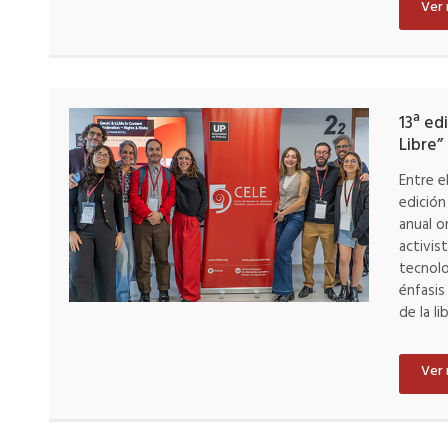
Ver
13ª ed
Libre”
Entre e
edición 
anual o
activis
tecnolo
énfasis
de la l
Ver