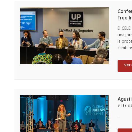
Confe
Free I
El CELE
una jor
la prot
cambios
Ver
Agusti
el
Glo
.