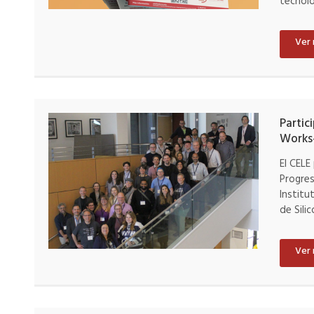
tecnolo
Ver
Partic
Works
El CELE
Progres
Institu
de Silic
Ver