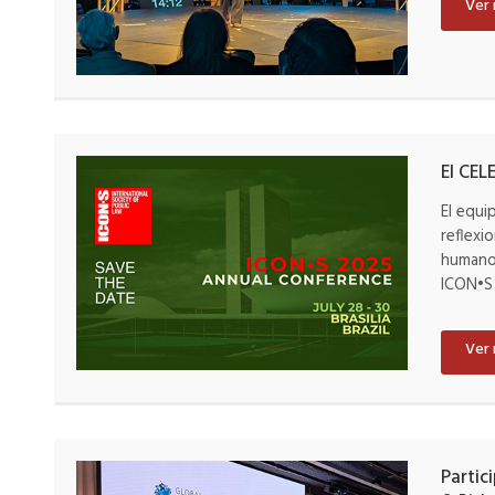
Ver
El CEL
El equi
reflexi
humanos
ICON•S 
Ver
Partic