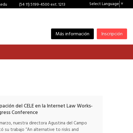
Select Language
▼
.edu
(54 11) 5199-4500 ext. 1213
Más información
Inscripción
ipación del CELE en la Internet Law Works-
gress Conference
 marzo, nuestra directora Agustina del Campo
ó su trabajo “An alternative to risks and