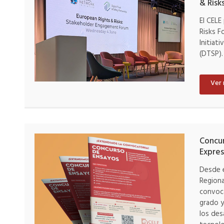
& Risk
El CELE
Risks F
Initiat
(DTSP).
Ver
Concur
Expres
Desde e
Regiona
convoca
grado y
los des