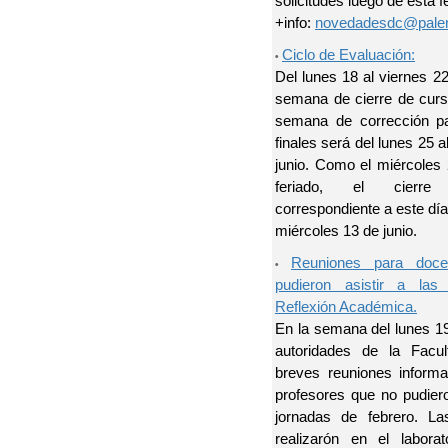
solicitudes luego de esta f
+info:
novedadesdc@pale
Ciclo de Evaluación:
•
Del lunes 18 al viernes 22
semana de cierre de curs
semana de corrección p
finales será del lunes 25 a
junio. Como el miércoles 
feriado, el cierr
correspondiente a este día
miércoles 13 de junio.
Reuniones para doc
•
pudieron asistir a las
Reflexión Académica.
En la semana del lunes 1
autoridades de la Facul
breves reuniones informa
profesores que no pudiero
jornadas de febrero. L
realizarón en el labor