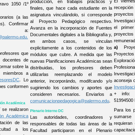
El vierne
producción, en trabajos prácticos y
Bravo 1050 /1º
recepción
finales, que hace cada estudiante en la
proyect
asignatura vinculándolo, si corresponde
orarios (a las
Investiga
al Proyecto Pedagógico respectivo.
s). Confirmar
el primer
Avanza en la incorporación de Fuentes
ia a:
proyec
Documentales digitales a la Bibliografía y,
@palermo.edu.
remunerad
en ambos casos, se vinculan
a)
Proye
explicitamente a los contenidos de los
profesores que
Proyectos
módulos que cubre. A medida que las
 docentes de
Explora
nuevas Planificaciones Académicas sean
ormar sobre la
Profesio
distribuidas, los profesores deben
s miembros a
Investig
utilizarlas reemplazando el modelo
fesoresDC
. Lo
aconseja c
anterior, incorporándo, modifcando y/o
nes conformen
Investigac
sugiriendo los cambios y aportes que
+ info
consideren necesarios. Enviarlos a
51994500 I
comunicacionpedagogica@palermo.edu
.
xión Académica
 se realizaron
Para los 
Plenario Interno DC
ión Académica
sumarse
Las autoridades, coordinadores y
tación de las
requieran
responsables de todas las áreas de la
cultad a los
capacitaci
Facultad participaron en el Plenario