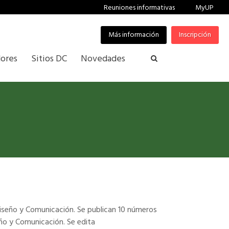
Reuniones informativas
MyUP
Más información
Inscripción
ores
Sitios DC
Novedades
Diseño y Comunicación. Se publican 10 números
eño y Comunicación. Se edita