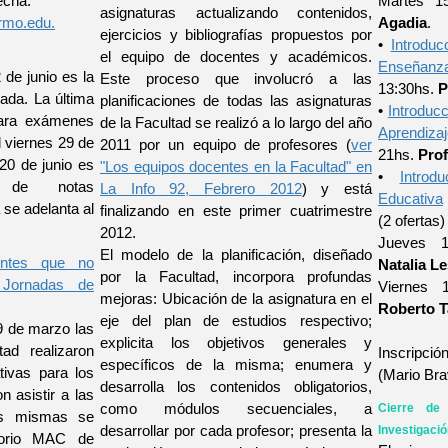
echa.
Martes 
asignaturas actualizando contenidos,
rmo.edu.
Agadia
.
ejercicios y bibliografías propuestos por
•
Introduc
el equipo de docentes y académicos.
Enseñanz
 de junio es la
Este proceso que involucró a las
13:30hs.
P
ada. La última
planificaciones de todas las asignaturas
•
Introducc
ara exámenes
de la Facultad se realizó a lo largo del año
Aprendiza
l viernes 29 de
2011 por un equipo de profesores (
ver
21hs.
Prof
20 de junio es
"Los equipos docentes en la Facultad" en
•
Introd
e de notas
La Info 92, Febrero 2012
) y está
Educativa
 se adelanta al
finalizando en este primer cuatrimestre
(2 ofertas)
2012.
Jueves 
El modelo de la planificación, diseñado
entes que no
Natalia L
por la Facultad, incorpora profundas
 Jornadas de
Viernes 
mejoras: Ubicación de la asignatura en el
Roberto T
eje del plan de estudios respectivo;
9 de marzo las
explicita los objetivos generales y
tad realizaron
Inscripción
específicos de la misma; enumera y
tivas para los
(Mario Bra
desarrolla los contenidos obligatorios,
n asistir a las
como módulos secuenciales, a
Cierre de
as mismas se
desarrollar por cada profesor; presenta la
Investigaci
atorio MAC de