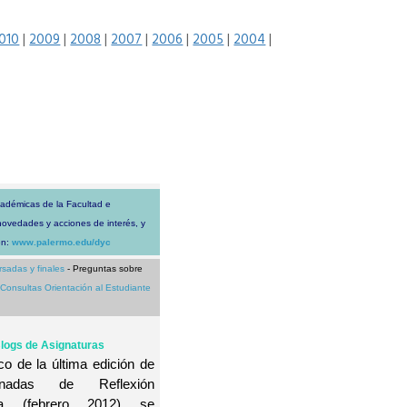
010
|
2009
|
2008
|
2007
|
2006
|
2005
|
2004
|
cadémicas de la Facultad e
 novedades y acciones de interés, y
en:
www.palermo.edu/dyc
rsadas y finales
- Preguntas sobre
Consultas Orientación al Estudiante
logs de Asignaturas
o de la última edición de
nadas de Reflexión
ca (febrero 2012) se