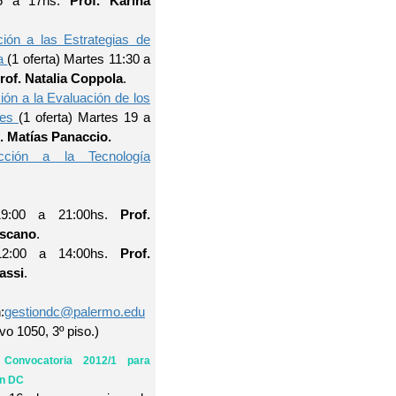
15 a 17hs.
Prof. Karina
ción a las Estrategias de
a
(1 oferta) Martes 11:30 a
rof. Natalia Coppola
.
ión a la Evaluación de los
jes
(1 oferta) Martes 19 a
. Matías Panaccio.
ucción a la Tecnología
19:00 a 21:00hs.
Prof.
escano
.
12:00 a 14:00hs.
Prof.
assi
.
:
gestiondc@palermo.edu
vo 1050, 3º piso.)
 Convocatoria 2012/1 para
ón DC