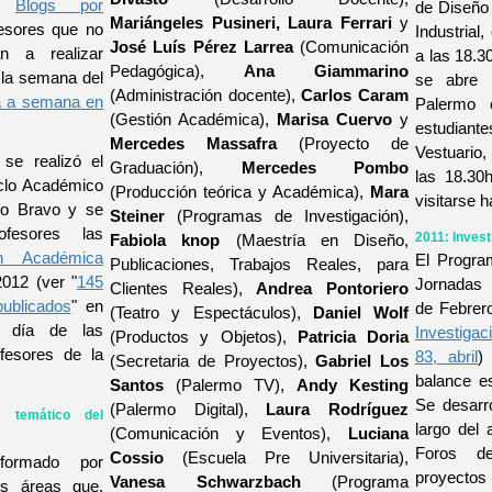
os
Blogs por
de Diseño 
Mariángeles Pusineri, Laura Ferrari
y
fesores que no
Industrial
José Luís Pérez Larrea
(Comunicación
n a realizar
a las 18.3
Pedagógica),
Ana Giammarino
 la semana del
se abre 
(Administración docente),
Carlos Caram
a a semana en
Palermo c
(Gestión Académica),
Marisa Cuervo
y
estudian
Mercedes Massafra
(Proyecto de
Vestuario,
se realizó el
Graduación),
Mercedes Pombo
las 18.30
iclo Académico
(Producción teórica y Académica),
Mara
visitarse 
io Bravo y se
Steiner
(Programas de Investigación),
fesores las
2011: Inves
Fabiola knop
(Maestría en Diseño,
ón Académica
El Progra
Publicaciones, Trabajos Reales, para
2012 (ver "
145
Jornadas 
Clientes Reales),
Andrea Pontoriero
publicados
" en
de Febrer
(Teatro y Espectáculos),
Daniel Wolf
a día de las
Investigac
(Productos y Objetos),
Patricia Doria
fesores de la
83, abril
)
(Secretaria de Proyectos),
Gabriel Los
balance e
Santos
(Palermo TV),
Andy Kesting
Se desarr
(Palermo Digital),
Laura Rodríguez
o temático del
largo del
(Comunicación y Eventos),
Luciana
Foros d
Cossio
(Escuela Pre Universitaria),
formado por
proyectos
Vanesa Schwarzbach
(Programa
es áreas que,