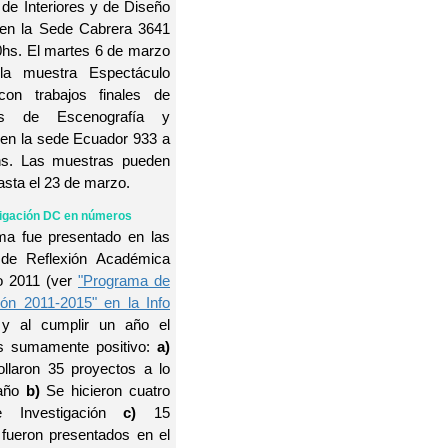
de Interiores y de Diseño
, en la Sede Cabrera 3641
0hs. El martes 6 de marzo
la muestra Espectáculo
on trabajos finales de
tes de Escenografía y
 en la sede Ecuador 933 a
hs. Las muestras pueden
hasta el 23 de marzo.
tigación DC en números
ma fue presentado en las
de Reflexión Académica
o 2011 (ver
"Programa de
ión 2011-2015" en la Info
 y al cumplir un año el
s sumamente positivo:
a)
ollaron 35 proyectos a lo
 año
b)
Se hicieron cuatro
e Investigación
c)
15
 fueron presentados en el