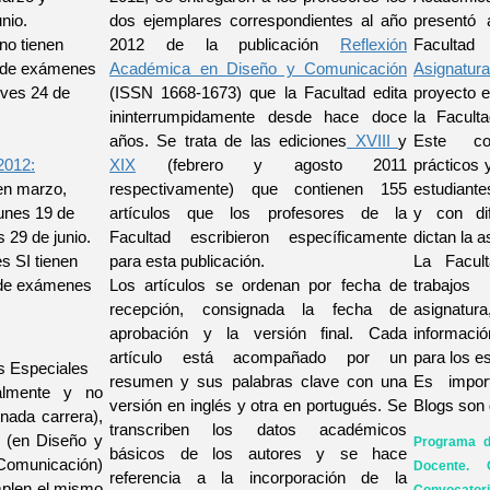
unio.
dos ejemplares correspondientes al año
presentó 
no tienen
2012 de la publicación
Reflexión
Facultad
a de exámenes
Académica en Diseño y Comunicación
Asignatura
eves 24 de
(ISSN 1668-1673) que la Facultad edita
proyecto 
ininterrumpidamente desde hace doce
la Facult
años. Se trata de las ediciones
XVIII
y
Este co
2012:
XIX
(febrero y agosto 2011
prácticos y
en marzo,
respectivamente) que contienen 155
estudiante
unes 19 de
artículos que los profesores de la
y con dif
s 29 de junio.
Facultad escribieron específicamente
dictan la a
s SI tienen
para esta publicación.
La Facul
o de exámenes
Los artículos se ordenan por fecha de
trabajo
recepción, consignada la fecha de
asignatur
aprobación y la versión final. Cada
informació
artículo está acompañado por un
para los e
as Especiales
resumen y sus palabras clave con una
Es impor
almente y no
versión en inglés y otra en portugués. Se
Blogs son 
nada carrera),
transcriben los datos académicos
a (en Diseño y
Programa d
básicos de los autores y se hace
 Comunicación)
Docente. 
referencia a la incorporación de la
mplen el mismo