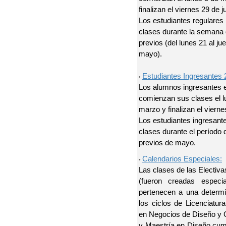
finalizan el viernes 29 de j
Los estudiantes regulares 
clases durante la seman
previos (del lunes 21 al ju
mayo).
Estudiantes Ingresantes 
•
Los alumnos ingresantes 
comienzan sus clases el l
marzo y finalizan el vierne
Los estudiantes ingresante
clases durante el períod
previos de mayo.
Calendarios Especiales:
•
Las clases de las Electiv
(fueron creadas especi
pertenecen a una determi
los ciclos de Licenciatur
en Negocios de Diseño y
y Maestría en Diseño cu