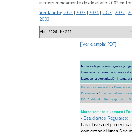
ininterrumpidamente desde el año 2003 en form
Ver la info
:
2026
|
2025
|
2024
|
2023
|
2022
|
2
2003
[ Ver ejemplar PDF]
lainfo
es la publicación gráfica y dig
información externa, de orden local e
favorecer la comunicación interna en
Minisitio ProfesoresDC
-
Generación 
Exámenes
y
Cursadas
-
últimas nov
DC
-
Actividades libres y gratuitas
-
Po
Marzo semana a semana / Par
Estudiantes Regulares:
•
Las clases del primer cua
comienzan el lunes 5 de 