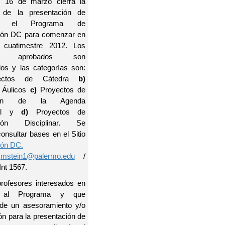
s 16 de marzo cierra la
 de la presentación de
os el Programa de
ción DC para comenzar en
 cuatimestre 2012. Los
tos aprobados son
os y las categorías son:
ctos de Cátedra
b)
 Áulicos
c)
Proyectos de
ción de la Agenda
nal y
d)
Proyectos de
ación Disciplinar. Se
onsultar bases en el Sitio
ión DC.
:
mstein1@palermo.edu
/
nt 1567.
profesores interesados en
 al Programa y que
 de un asesoramiento y/o
ón para la presentación de