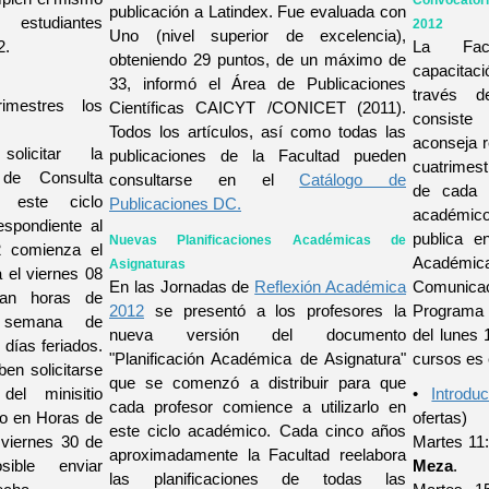
Convocatori
publicación a Latindex. Fue evaluada con
estudiantes
2012
Uno (nivel superior de excelencia),
2.
La Fac
obteniendo 29 puntos, de un máximo de
capacitac
33, informó el Área de Publicaciones
través 
imestres los
Científicas CAICYT /CONICET (2011).
consiste
Todos los artículos, así como todas las
aconseja r
olicitar la
publicaciones de la Facultad pueden
cuatrimestr
de Consulta
consultarse en el
Catálogo de
de cada 
 este ciclo
Publicaciones DC.
académi
espondiente al
publica e
Nuevas Planificaciones Académicas de
2 comienza el
Académ
Asignaturas
a el viernes 08
En las Jornadas de
Reflexión Académica
Comunica
zan horas de
2012
se presentó a los profesores la
Programa
a semana de
nueva versión del documento
del lunes 
días feriados.
"Planificación Académica de Asignatura"
cursos es e
en solicitarse
que se comenzó a distribuir para que
el minisitio
•
Introdu
cada profesor comience a utilizarlo en
do en Horas de
ofertas)
este ciclo académico. Cada cinco años
 viernes 30 de
Martes 11
aproximadamente la Facultad reelabora
ible enviar
Meza
.
las planificaciones de todas las