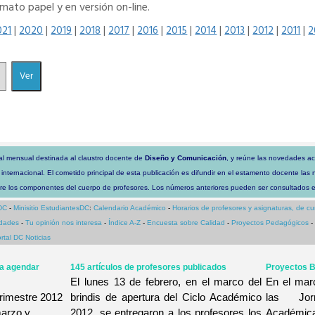
ato papel y en versión on-line.
021
|
2020
|
2019
|
2018
|
2017
|
2016
|
2015
|
2014
|
2013
|
2012
|
2011
|
2
ital mensual destinada al claustro docente de
Diseño y Comunicación
, y reúne las novedades a
 internacional. El cometido principal de esta publicación es difundir en el estamento docente las
tre los componentes del cuerpo de profesores.
Los números anteriores pueden ser consultados 
DC
-
Minisitio EstudiantesDC
:
Calendario Académico
-
Horarios de profesores y asignaturas, de cu
edades
-
Tu opinión nos interesa
-
Índice A-Z
-
Encuesta sobre Calidad
-
Proyectos Pedagógicos
-
rtal DC Noticias
a agendar
145 artículos de profesores publicados
Proyectos B
El lunes 13 de febrero, en el marco del
En el marc
trimestre 2012
brindis de apertura del Ciclo Académico
las Jor
marzo y
2012, se entregaron a los profesores los
Académi