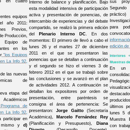
ó en cuatro
sus proy
Interno de balance y planificación. Bajo
Segundo 
esta modalidad intensiva de participación
práctic
activa y presentación de ponencias, de
rentes equipos
Investiga
intercambio de experiencias y del debate
el año 2011:
para pod
compartido, se realizó la primera edición
es Previos,
convocator
del
Plenario Interno DC
. En dos
de Producción,
informació
momentos: El primero de llevó a cabo el
, Equipo de
edición de 
lunes 26 y el martes 27 de diciembre
pantes en los
2011 en el que se presentaron las
r
"los Equipos
Interiores 
ponencias que se detallan a continuación
en La Info 92,
Muestras de
y el segundo se hizo el viernes 3 de
En un c
febrero 2012 en el que se trabajó sobre
 de las nuevas
consolida
las conclusiones y se avanzó en el plan
adémicas de
Pedagógi
de actividades 2012. A continuación se
visualiz
detallan los expositores por orden de
eva etapa del
destacad
presentación, entre paréntesis se
s Académicos
producido
consigna el área de pertenencia: Se
 Programa de
últimos p
presentaron:
Jorge Gaitto
(Secretaría
en La Info 92,
lunes 5 d
Académica),
Marcelo Fernández Rey
a participar en
Muestra 
(Planificación y Presupuesto),
Diana
el mismo y
d)
con trabaj
Divasto
(Desarrollo Docente),