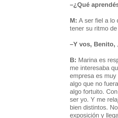
–¿Qué aprendés
M:
A ser fiel a l
tener su ritmo de
–Y vos, Benito,
B:
Marina es resp
me interesaba qu
empresa es muy g
algo que no fuer
algo fortuito. Co
ser yo. Y me rel
bien distintos. N
exposición y lle