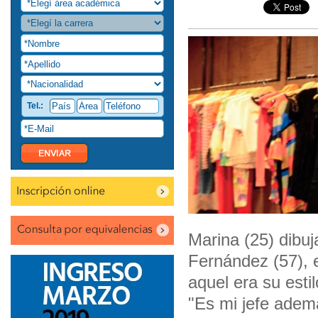
Tel.:
Marina (25) dibu
Fernández (57), 
aquel era su esti
"Es mi jefe adem