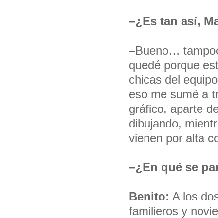
–¿Es tan así, M
–
Bueno… tampoco
quedé porque est
chicas del equip
eso me sumé a tr
gráfico, aparte d
dibujando, mientr
vienen por alta c
–¿En qué se pa
Benito:
A los do
familieros y novi