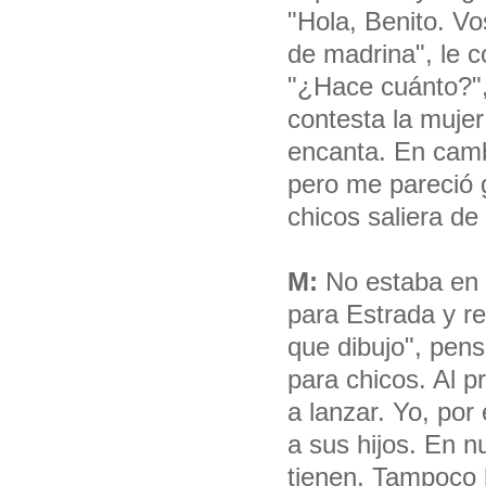
"Hola, Benito. Vos
de madrina", le 
"¿Hace cuánto?",
contesta la muje
encanta. En camb
pero me pareció 
chicos saliera de 
M:
No estaba en m
para Estrada y res
que dibujo", pens
para chicos. Al 
a lanzar. Yo, po
a sus hijos. En n
tienen. Tampoco 