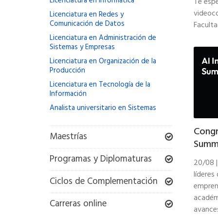
Licenciatura en Informática
Te esp
videoco
Licenciatura en Redes y
Comunicación de Datos
Faculta
Licenciatura en Administración de
Sistemas y Empresas
Licenciatura en Organización de la
Producción
Licenciatura en Tecnología de la
Información
Analista universitario en Sistemas
Congr
Maestrías
Summ
Programas y Diplomaturas
20/08 |
líderes
Ciclos de Complementación
empren
académi
Carreras online
avances 