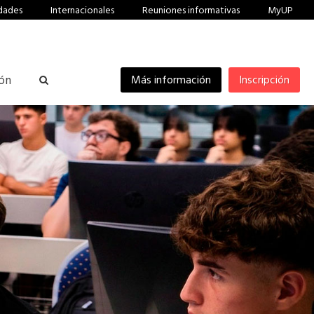
dades
Internacionales
Reuniones informativas
MyUP
ión
Más información
Inscripción