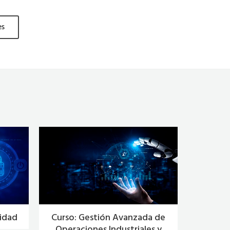
es
ridad
Curso: Gestión Avanzada de
Curso
Operaciones Industriales y
Comp