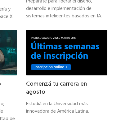
Preparate para liderar el diseño,
desarrollo e implementación de
ería y
sistemas inteligentes basados en IA.
pace X.
o
Comenzá tu carrera en
agosto
zo;
Estudiá en la Universidad más
de
innovadora de América Latina.
ultad de