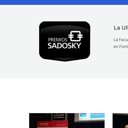
La U
La Facu
en For