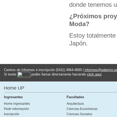
donde tenemos u
¿Próximos proy
Moda?
Estoy totalmente
Japón.
Centros de Informes e inscripción (5411) 4964-4600 |
informes@palermo.e
Si tenés
podés llamar directamente haciendo
click aquí
.
Home UP
Ingresantes
Facultades
Home ingresantes
Arquitectura
Pedir información
Ciencias Económicas
Inscripción
Ciencias Sociales