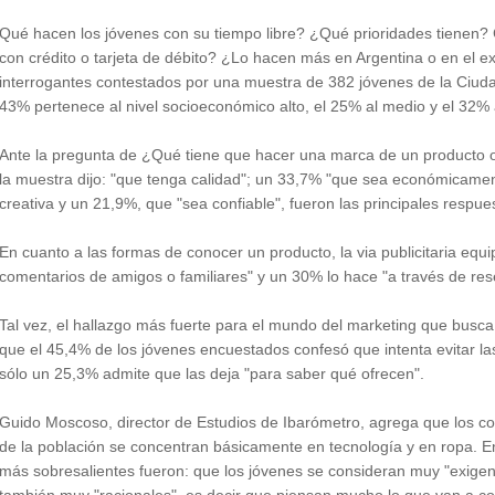
Qué hacen los jóvenes con su tiempo libre? ¿Qué prioridades tienen
con crédito o tarjeta de débito? ¿Lo hacen más en Argentina o en el e
interrogantes contestados por una muestra de 382 jóvenes de la Ciudad
43% pertenece al nivel socioeconómico alto, el 25% al medio y el 32% 
Ante la pregunta de ¿Qué tiene que hacer una marca de un producto o
la muestra dijo: "que tenga calidad"; un 33,7% "que sea económicame
creativa y un 21,9%, que "sea confiable", fueron las principales respue
En cuanto a las formas de conocer un producto, la via publicitaria equi
comentarios de amigos o familiares" y un 30% lo hace "a través de res
Tal vez, el hallazgo más fuerte para el mundo del marketing que busc
que el 45,4% de los jóvenes encuestados confesó que intenta evitar l
sólo un 25,3% admite que las deja "para saber qué ofrecen".
Guido Moscoso, director de Estudios de Ibarómetro, agrega que los
de la población se concentran básicamente en tecnología y en ropa. E
más sobresalientes fueron: que los jóvenes se consideran muy "exige