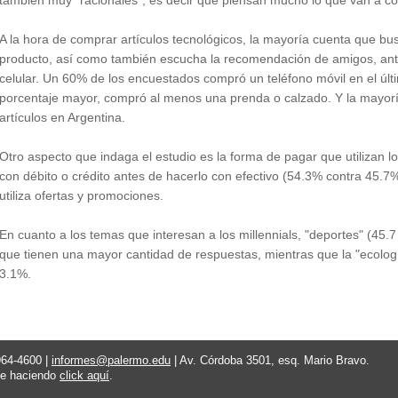
también muy "racionales", es decir que piensan mucho lo que van a c
A la hora de comprar artículos tecnológicos, la mayoría cuenta que bu
producto, así como también escucha la recomendación de amigos, antes 
celular. Un 60% de los encuestados compró un teléfono móvil en el úl
porcentaje mayor, compró al menos una prenda o calzado. Y la mayor
artículos en Argentina.
Otro aspecto que indaga el estudio es la forma de pagar que utilizan l
con débito o crédito antes de hacerlo con efectivo (54.3% contra 45.7
utiliza ofertas y promociones.
En cuanto a los temas que interesan a los millennials, "deportes" (45.
que tienen una mayor cantidad de respuestas, mientras que la "ecología"
3.1%.
964-4600 |
informes@palermo.edu
| Av. Córdoba 3501, esq. Mario Bravo.
te haciendo
click aquí
.