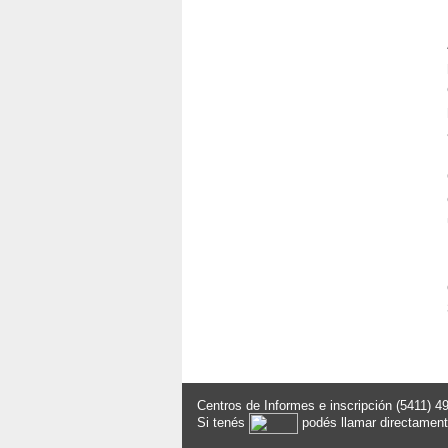
Centros de Informes e inscripción (5411) 4
Si tenés
podés llamar directamen