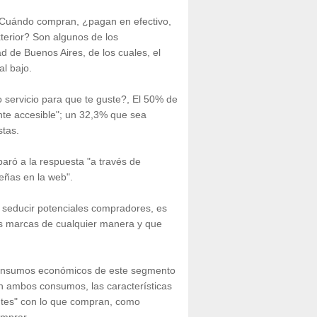
? Cuándo compran, ¿pagan en efectivo,
xterior? Son algunos de los
 de Buenos Aires, de los cuales, el
al bajo.
 servicio para que te guste?, El 50% de
nte accesible"; un 32,3% que sea
stas.
paró a la respuesta "a través de
eñas en la web".
a seducir potenciales compradores, es
as marcas de cualquier manera y que
 consumos económicos de este segmento
n ambos consumos, las características
ntes" con lo que compran, como